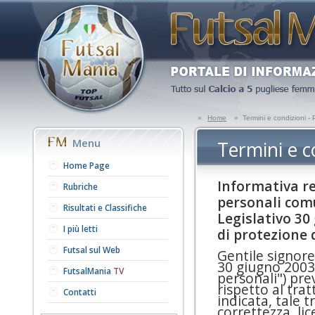
»
Home
»
Termini e condizioni - 
Menu
Termini e c
Home Page
Informativa res
Rubriche
personali comun
Risultati e Classifiche
Legislativo 30
I più letti
di protezione d
Futsal sul Web
Gentile signore
30 giugno 2003 
FutsalMania
TV
personali") pre
rispetto al tra
Contatti
indicata, tale 
correttezza, lic