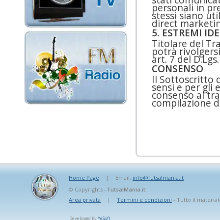
stati comunicat
personali in pre
stessi siano uti
direct marketin
5. ESTREMI ID
Titolare del T
potrà rivolgersi
art. 7 del D.Lgs
CONSENSO
Il Sottoscritto 
sensi e per gli 
consenso al tra
compilazione del
Home Page
|
Email:
info@futsalmania.it
© Copyrights -
FutsalMania.it
Area privata
|
Termini e condizioni
- Tutto il material
Developed by
YeSoft