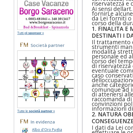
riservatezza e d
Ai sensi dellar
fornirLe alcune 
da Lei forniti 
corso della dur
1. FINALITA 
Tutti gli
sponsor
»
DESTINATI I D
Il trattamento 
Società partner
strumenti manua
modalità strett
personale ed al
corso del tempo
di riservatezza 
eventuale comun
caso conservati 
delloccupazion
anche categorie d
comunque ad ins
di attenersi all
raccomanda di n
convinzioni pol
informazioni di
Tutte le
società partner
»
2. NATURA OB
CONSEGUENZE 
In evidenza
I dati da Lei c
Albo d'Oro Puglia
effettuare le o