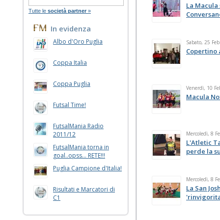
La Macula 
Tutte le
società partner
»
Conversan
In evidenza
Albo d'Oro Puglia
Sabato, 25 Feb
Copertino a
Coppa Italia
Coppa Puglia
Venerdì, 10 Fe
Macula Nox
Futsal Time!
FutsalMania Radio
2011/12
Mercoledì, 8 F
L'Atletic 
FutsalMania torna in
perde la s
goal..opss... RETE!!!
Puglia Campione d'Italia!
Mercoledì, 8 F
La San Jos
Risultati e Marcatori di
'rinvigorita
C1