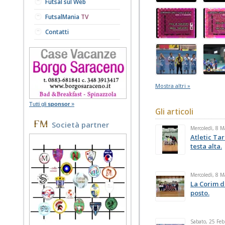
Futsal sul Web
FutsalMania
TV
Contatti
Mostra altri »
Tutti gli
sponsor
»
Gli articoli
Società partner
Mercoledì, 8 
Atletic Tar
testa alta.
Mercoledì, 8 
La Corim d
posto.
Sabato, 25 Feb