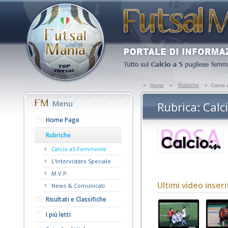
»
Home
»
Rubriche
»
Calcio 
Menu
Rubrica: Calc
Home Page
Rubriche
Calcio a5 Femminile
L'Intervistato Speciale
M.V.P.
Ultimi video inseri
News & Comunicati
Risultati e Classifiche
I più letti