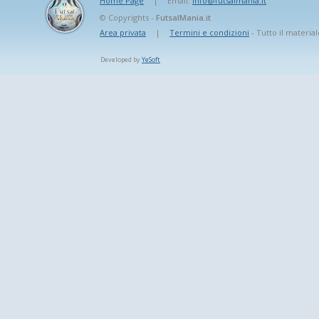
Home Page
|
Email:
info@futsalmania.it
© Copyrights -
FutsalMania.it
Area privata
|
Termini e condizioni
- Tutto il material
Developed by
YeSoft