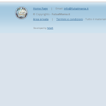
Home Page
|
Email:
info@futsalmania.it
© Copyrights -
FutsalMania.it
Area privata
|
Termini e condizioni
- Tutto il material
Developed by
YeSoft