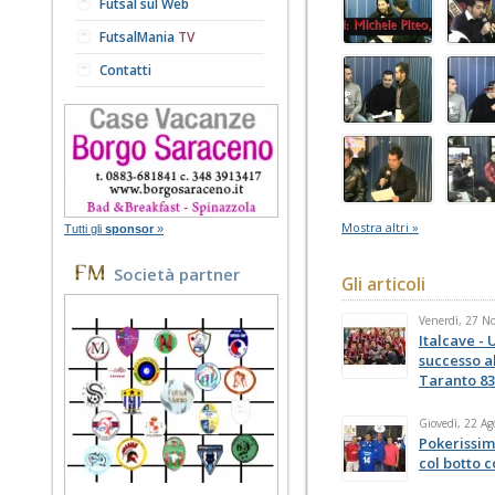
Futsal sul Web
FutsalMania
TV
Contatti
Mostra altri »
Tutti gli
sponsor
»
Società partner
Gli articoli
Venerdì, 27 N
Italcave - 
successo al
Taranto 83
Giovedì, 22 Ag
Pokerissim
col botto 