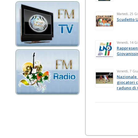
Martedì, 25 G
Scudetto 
Venerdì, 14 G
Rappresent
Giovanissi
Venerdì, 7 Gi
Nazionale 
giocatori c
raduno di 