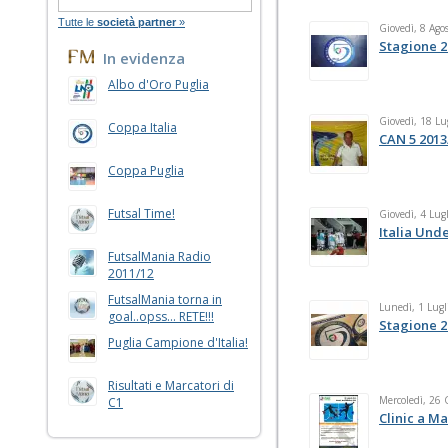
Tutte le
società partner
»
Giovedì, 8 Ago
Stagione 2
In evidenza
Albo d'Oro Puglia
Giovedì, 18 Lu
Coppa Italia
CAN 5 2013
Coppa Puglia
Futsal Time!
Giovedì, 4 Lug
Italia Unde
FutsalMania Radio
2011/12
FutsalMania torna in
Lunedì, 1 Lugl
goal..opss... RETE!!!
Stagione 2
Puglia Campione d'Italia!
Risultati e Marcatori di
Mercoledì, 26
C1
Clinic a M