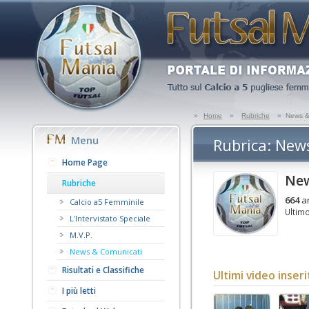
»
Home
»
Rubriche
»
News &
Menu
Rubrica: New
Home Page
New
Rubriche
664
ar
Calcio a5 Femminile
Ultim
L'Intervistato Speciale
M.V.P.
News & Comunicati
Risultati e Classifiche
Ultimi video inseri
I più letti