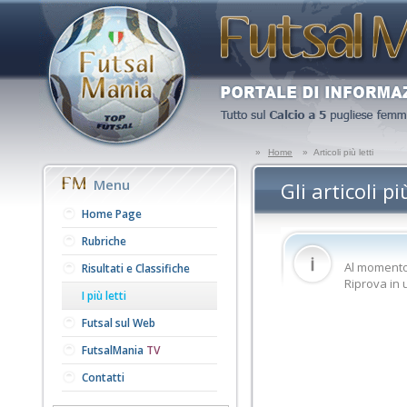
»
Home
»
Articoli più letti
Menu
Gli articoli pi
Home Page
Rubriche
Al momento
Risultati e Classifiche
Riprova in
I più letti
Futsal sul Web
FutsalMania
TV
Contatti