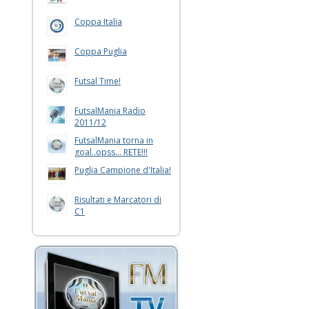
Coppa Italia
Coppa Puglia
Futsal Time!
FutsalMania Radio
2011/12
FutsalMania torna in
goal..opss... RETE!!!
Puglia Campione d'Italia!
Risultati e Marcatori di
C1