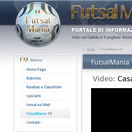
»
Home
»
FutsalMania TV
Menu
FutsalMania
Home Page
Video:
Casa
Rubriche
Risultati e Classifiche
I più letti
Futsal sul Web
FutsalMania
TV
Contatti