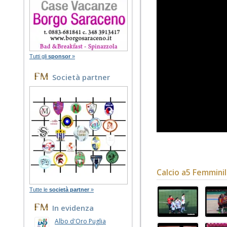
Tutti gli
sponsor
»
Società partner
Calcio a5 Femmini
Tutte le
società partner
»
In evidenza
Albo d'Oro Puglia