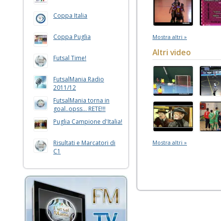
Coppa Italia
Coppa Puglia
Mostra altri »
Altri video
Futsal Time!
FutsalMania Radio
2011/12
FutsalMania torna in
goal..opss... RETE!!!
Puglia Campione d'Italia!
Risultati e Marcatori di
Mostra altri »
C1