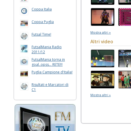
Coppa Italia
Coppa Puglia
Mostra altri »
Futsal Time!
Altri video
FutsalMania Radio
2011/12
FutsalMania torna in
goal..opss... RETE!!!
Puglia Campione d'Italia!
Risultati e Marcatori di
C1
Mostra altri »