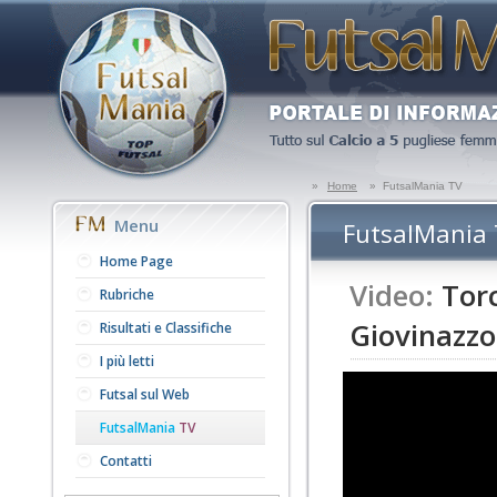
»
Home
»
FutsalMania TV
Menu
FutsalMania
Home Page
Video:
Torc
Rubriche
Giovinazzo
Risultati e Classifiche
I più letti
Futsal sul Web
FutsalMania
TV
Contatti