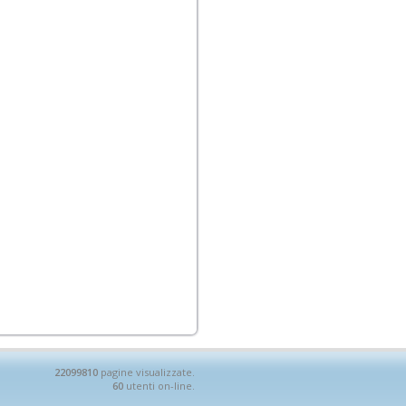
22099810
pagine visualizzate.
60
utenti on-line.