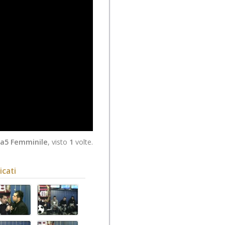
 a5 Femminile
, visto
1
volte.
cati