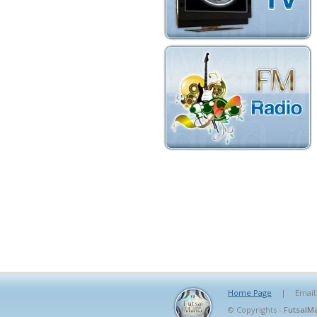
Home Page
|
Email
© Copyrights -
FutsalMa