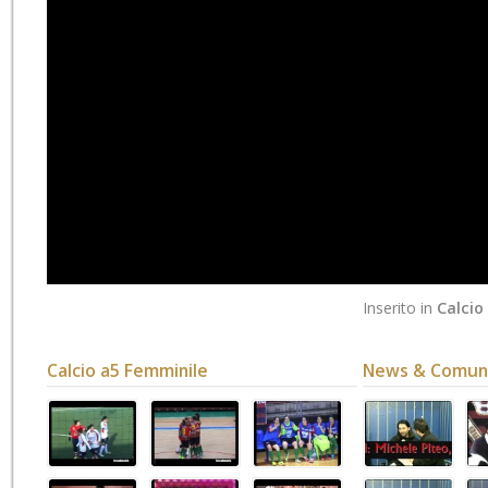
Inserito in
Calcio
Calcio a5 Femminile
News & Comuni