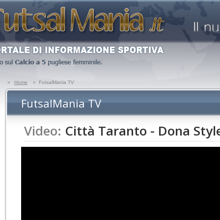
»
Home
»
FutsalMania TV
FutsalMania TV
Video:
Città Taranto - Dona Style 