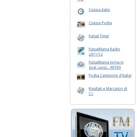
Coppa Italia
Coppa Puglia
Futsal Time!
FutsalMania Radio
2011/12
FutsalMania torna in
goal..opss... RETE!!!
Puglia Campione d'Italia!
Risultati e Marcatori di
C1