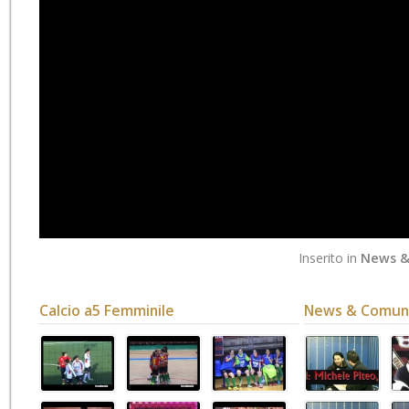
Inserito in
News &
Calcio a5 Femminile
News & Comuni