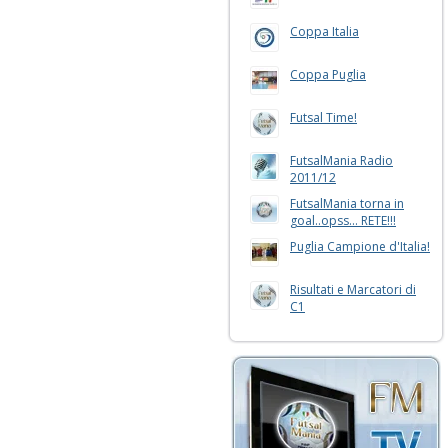
Coppa Italia
Coppa Puglia
Futsal Time!
FutsalMania Radio
2011/12
FutsalMania torna in
goal..opss... RETE!!!
Puglia Campione d'Italia!
Risultati e Marcatori di
C1