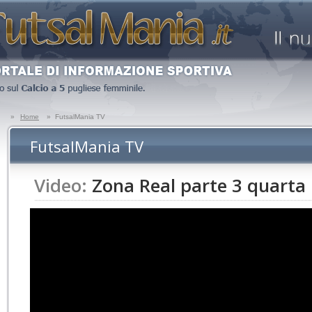
»
Home
»
FutsalMania TV
FutsalMania TV
Video:
Zona Real parte 3 quarta