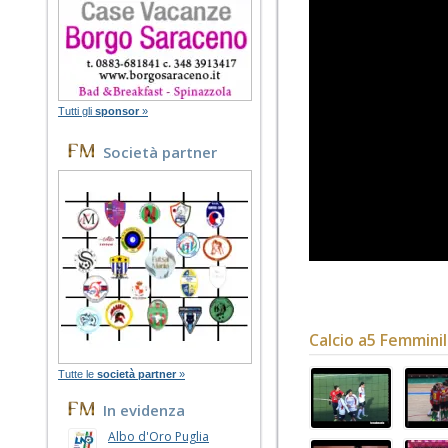
Tutti gli
sponsor
»
Società partner
Calcio a5 Femmini
Tutte le
società partner
»
In evidenza
Albo d'Oro Puglia