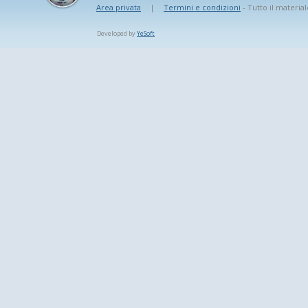
Area privata
|
Termini e condizioni
- Tutto il material
Developed by
YeSoft