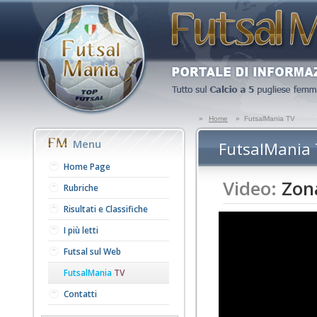
»
Home
»
FutsalMania TV
Menu
FutsalMania
Home Page
Video:
Zona
Rubriche
Risultati e Classifiche
I più letti
Futsal sul Web
FutsalMania
TV
Contatti