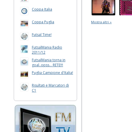
Coppa Italia
Coppa Puglia
Mostra altri »
Futsal Time!
FutsalMania Radio
2011/12
FutsalMania torna in
goal..opss... RETE!!!
Puglia Campione d'Italia!
Risultati e Marcatori di
C1