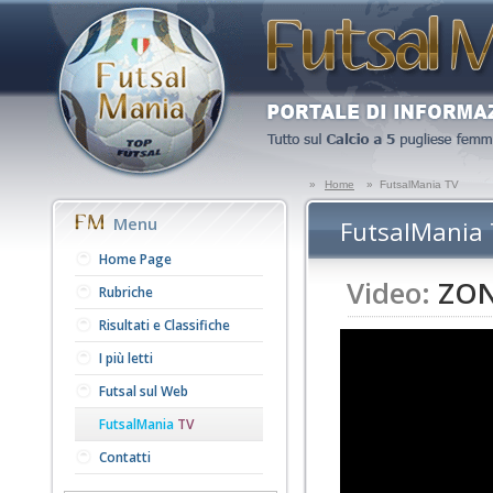
»
Home
»
FutsalMania TV
Menu
FutsalMania
Home Page
Video:
ZONA
Rubriche
Risultati e Classifiche
I più letti
Futsal sul Web
FutsalMania
TV
Contatti