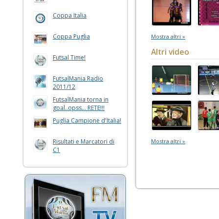
Coppa Italia
Coppa Puglia
Mostra altri »
Altri video
Futsal Time!
FutsalMania Radio
2011/12
FutsalMania torna in
goal..opss... RETE!!!
Puglia Campione d'Italia!
Risultati e Marcatori di
Mostra altri »
C1