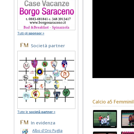
Tutti gli
sponsor
»
Società partner
Calcio a5 Femmini
Tutte le
società partner
»
In evidenza
Albo d'Oro Puglia