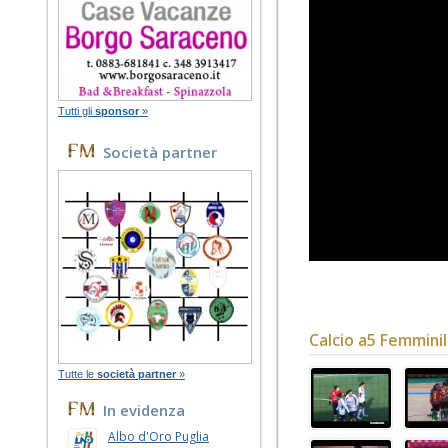
Tutti gli
sponsor
»
Società partner
Calcio a5 Femmini
Tutte le
società partner
»
In evidenza
Albo d'Oro Puglia