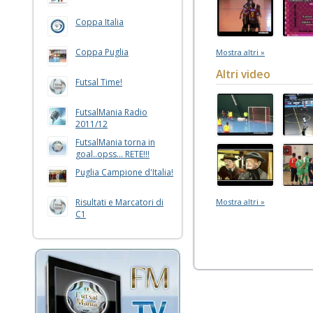
Coppa Italia
Coppa Puglia
Mostra altri »
Altri video
Futsal Time!
FutsalMania Radio
2011/12
FutsalMania torna in
goal..opss... RETE!!!
Puglia Campione d'Italia!
Risultati e Marcatori di
Mostra altri »
C1