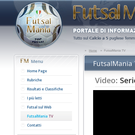
»
Home
»
FutsalMania TV
Menu
FutsalMania
Home Page
Video:
Seri
Rubriche
Risultati e Classifiche
I più letti
Futsal sul Web
FutsalMania
TV
Contatti