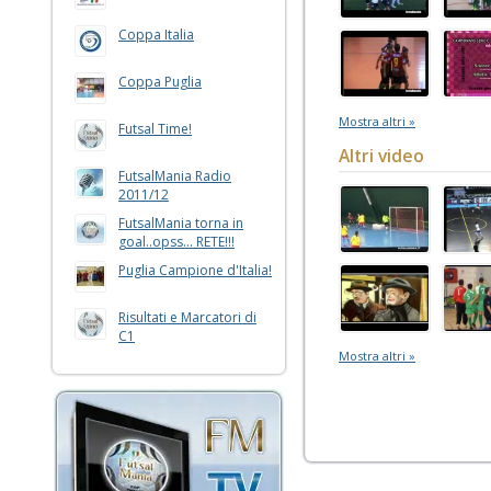
Coppa Italia
Coppa Puglia
Mostra altri »
Futsal Time!
Altri video
FutsalMania Radio
2011/12
FutsalMania torna in
goal..opss... RETE!!!
Puglia Campione d'Italia!
Risultati e Marcatori di
C1
Mostra altri »