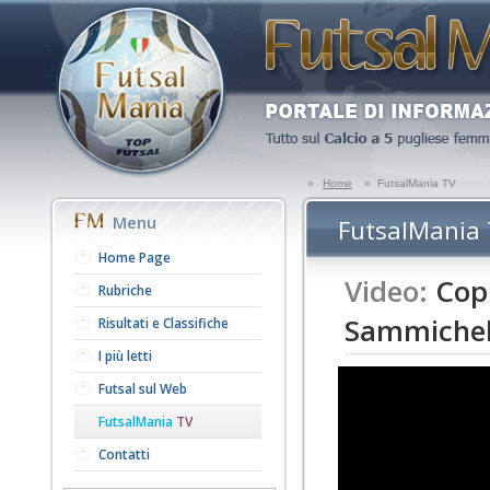
»
Home
»
FutsalMania TV
Menu
FutsalMania
Home Page
Video:
Copp
Rubriche
Sammichele
Risultati e Classifiche
I più letti
Futsal sul Web
FutsalMania
TV
Contatti