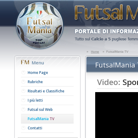
»
Home
»
FutsalMania TV
Menu
FutsalMania
Home Page
Video:
Spor
Rubriche
Risultati e Classifiche
I più letti
Futsal sul Web
FutsalMania
TV
Contatti