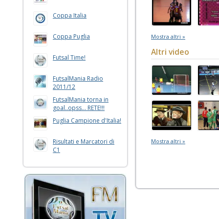
Coppa Italia
Coppa Puglia
Mostra altri »
Altri video
Futsal Time!
FutsalMania Radio
2011/12
FutsalMania torna in
goal..opss... RETE!!!
Puglia Campione d'Italia!
Risultati e Marcatori di
Mostra altri »
C1