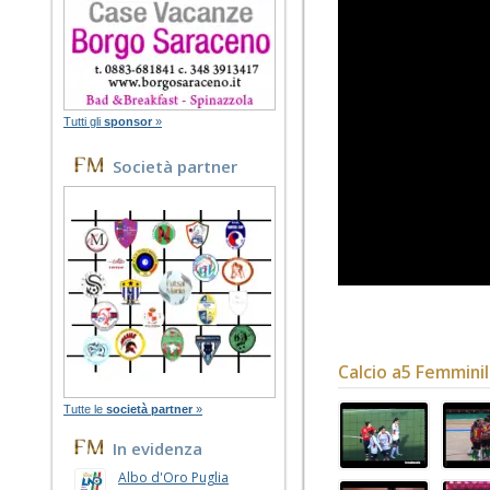
Tutti gli
sponsor
»
Società partner
Calcio a5 Femmini
Tutte le
società partner
»
In evidenza
Albo d'Oro Puglia