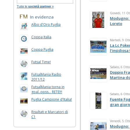
Tutte le
società partner
»
Giovedì, 11 O
In evidenza
Modugno: n
Loreto
Albo d'Oro Puglia
Coppa Italia
Martedì, 9 Ot
La Lc Poke
Coppa Puglia
l’insidiosa
Futsal Time!
Sabato, 6 Ott
Doppio Fra
FutsalMania Radio
Martina do
2011/12
FutsalMania torna in
goal..opss... RETE!!!
Sabato, 6 Ott
Fuente Fogg
Puglia Campione d'Italia!
gran gior
Risultati e Marcatori di
C1
Venerdì, 5 Ot
Modugno: p