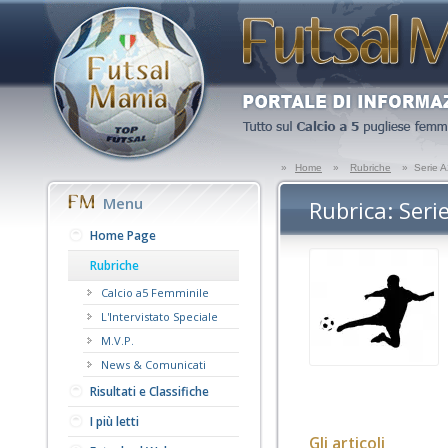
»
Home
»
Rubriche
»
Serie 
Menu
Rubrica: Seri
Home Page
Rubriche
Calcio a5 Femminile
L'Intervistato Speciale
M.V.P.
News & Comunicati
Risultati e Classifiche
I più letti
Gli articoli