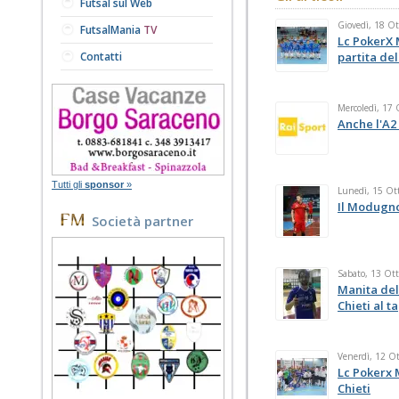
Futsal sul Web
Giovedì, 18 O
FutsalMania
TV
Lc PokerX 
Contatti
partita del
Mercoledì, 17
Anche l'A2 
Tutti gli
sponsor
»
Lunedì, 15 Ot
Il Modugno
Società partner
Sabato, 13 Ot
Manita del
Chieti al t
Venerdì, 12 O
Lc Pokerx 
Chieti