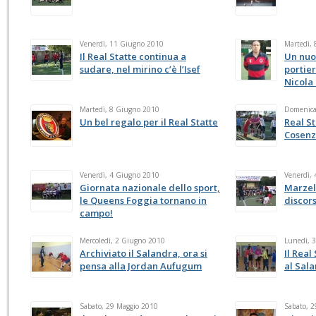
Venerdì, 11 Giugno 2010
Martedì,
Il Real Statte continua a
Un nuo
sudare, nel mirino c’è l’Isef
portier
Nicola
Martedì, 8 Giugno 2010
Domenica
Un bel regalo per il Real Statte
Real St
Cosenza
Venerdì, 4 Giugno 2010
Venerdì,
Giornata nazionale dello sport,
Marzel
le Queens Foggia tornano in
discor
campo!
Mercoledì, 2 Giugno 2010
Lunedì, 
Archiviato il Salandra, ora si
Il Real
pensa alla Jordan Aufugum
al Sal
Sabato, 29 Maggio 2010
Sabato, 