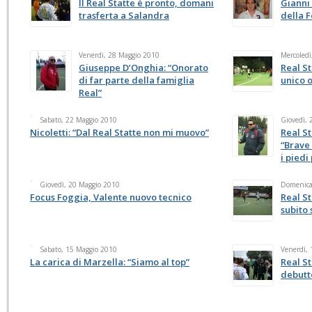
Il Real Statte è pronto, domani
Gianni
trasferta a Salandra
della F
Venerdì, 28 Maggio 2010
Mercoledì
Giuseppe D’Onghia: “Onorato
Real St
di far parte della famiglia
unico o
Real”
Sabato, 22 Maggio 2010
Giovedì, 
Nicoletti: “Dal Real Statte non mi muovo”
Real St
“Brave
i piedi
Giovedì, 20 Maggio 2010
Domenica
Focus Foggia, Valente nuovo tecnico
Real St
subito 
Sabato, 15 Maggio 2010
Venerdì,
La carica di Marzella: “Siamo al top”
Real St
debutt