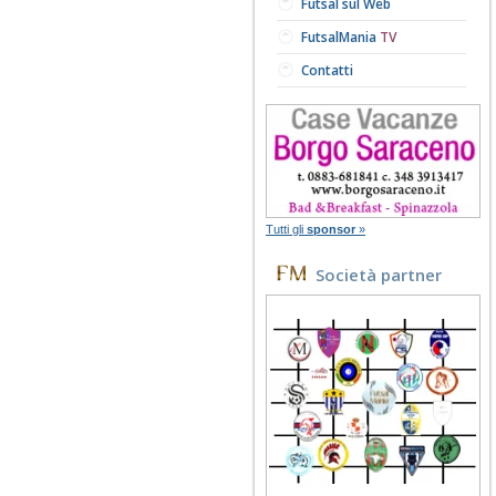
Futsal sul Web
FutsalMania
TV
Contatti
Tutti gli
sponsor
»
Società partner