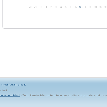
...
78
79
80
81
82
83
84
85
86
87
88
89
90
91
92
9
:
info@futsalmania.it
nia.it
ni e condizioni
- Tutto il materiale contenuto in questo sito è di proprietà dei rispet