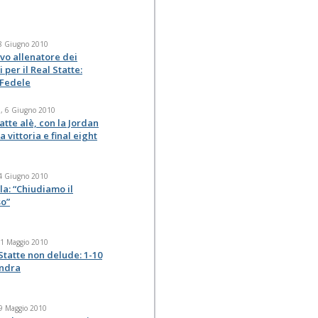
 8 Giugno 2010
vo allenatore dei
i per il Real Statte:
 Fedele
, 6 Giugno 2010
atte alè, con la Jordan
 vittoria e final eight
 4 Giugno 2010
la: “Chiudiamo il
so”
31 Maggio 2010
 Statte non delude: 1-10
andra
29 Maggio 2010