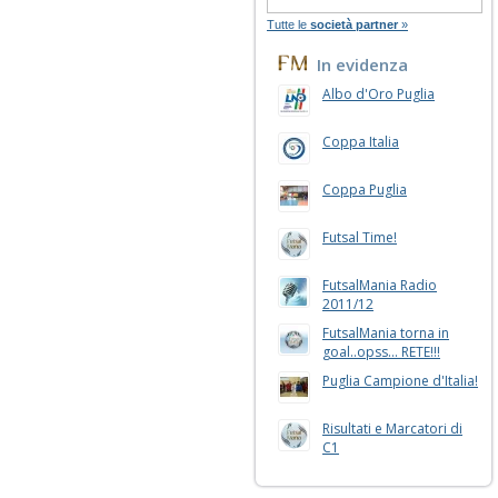
Tutte le
società partner
»
In evidenza
Albo d'Oro Puglia
Coppa Italia
Coppa Puglia
Futsal Time!
FutsalMania Radio
2011/12
FutsalMania torna in
goal..opss... RETE!!!
Puglia Campione d'Italia!
Risultati e Marcatori di
C1