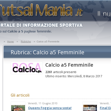
»
Home
»
Rubriche
»
Calcio a5 Femminile
Rubrica: Calcio a5 Femminile
Calcio a5 Femminile
2261
articoli presenti
Ultimo inserito: Mercoledì, 8 Marzo 2017
Gli articoli
Venerdì, 11 Giugno 2010
Venerdì,
Queens Foggia senza sosta!
Final 