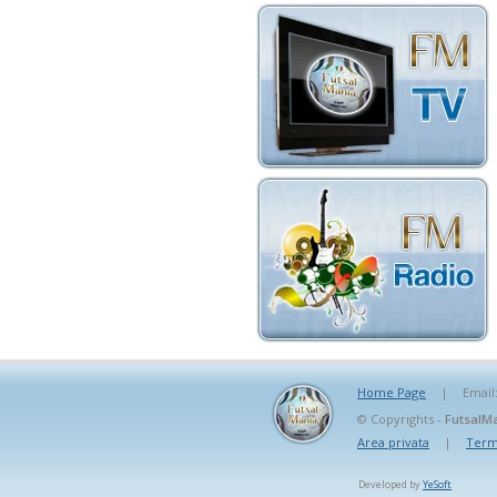
Home Page
|
Email
© Copyrights -
FutsalMa
Area privata
|
Termi
Developed by
YeSoft