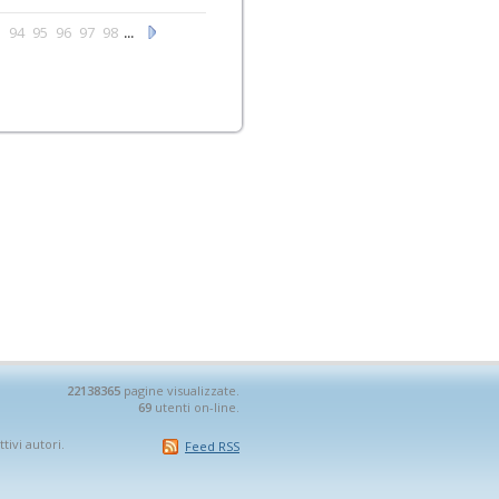
3
94
95
96
97
98
...
22138365
pagine visualizzate.
69
utenti on-line.
tivi autori.
Feed RSS