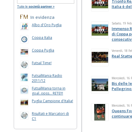
Trionfo Re
Italia è de
Tutte le
società partner
»
In evidenza
Sabato, 19 Feb
Albo d'Oro Puglia
Immenso Re
di Coppa p
Coppa Italia
consecuti
Coppa Puglia
Venerdì, 18 Fe
Real Statte
Futsal Time!
FutsalMania Radio
Mercoledì, 16 
2011/12
Bis delle l
FutsalMania torna in
Pellegrino
goal..opss... RETE!!!
Puglia Campione d'Italia!
Mercoledì, 16 
Queens Fog
Risultati e Marcatori di
continuare
C1