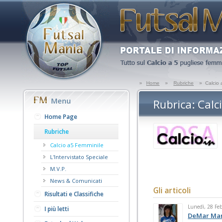
»
Home
»
Rubriche
»
Calcio 
Menu
Rubrica: Calc
Home Page
Rubriche
Calcio a5 Femminile
L'Intervistato Speciale
M.V.P.
News & Comunicati
Gli articoli
Risultati e Classifiche
Lunedì, 28 Fe
I più letti
DeMar Mart