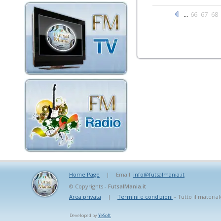
...
66
67
68
Home Page
|
Email:
info@futsalmania.it
© Copyrights -
FutsalMania.it
Area privata
|
Termini e condizioni
- Tutto il material
Developed by
YeSoft