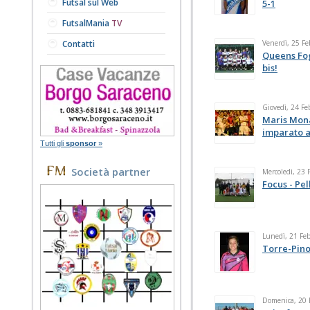
Futsal sul Web
5-1
FutsalMania
TV
Contatti
Venerdì, 25 Fe
Queens Fog
bis!
Giovedì, 24 Fe
Maris Mona
imparato 
Tutti gli
sponsor
»
Società partner
Mercoledì, 23 
Focus - Pel
Lunedì, 21 Fe
Torre-Pino
Domenica, 20 