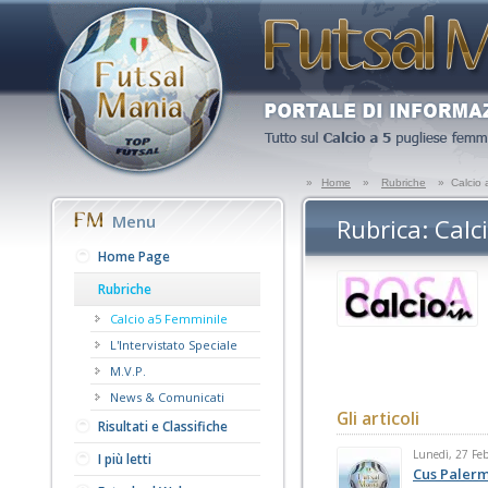
»
Home
»
Rubriche
»
Calcio 
Menu
Rubrica: Calc
Home Page
Rubriche
Calcio a5 Femminile
L'Intervistato Speciale
M.V.P.
News & Comunicati
Gli articoli
Risultati e Classifiche
Lunedì, 27 Fe
I più letti
Cus Palerm