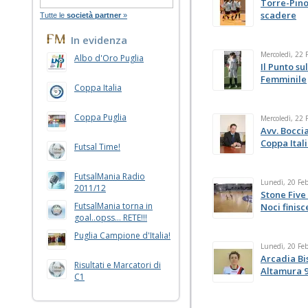
Torre-Pino
scadere
Tutte le
società partner
»
In evidenza
Mercoledì, 22 
Albo d'Oro Puglia
Il Punto s
Femminile
Coppa Italia
Coppa Puglia
Mercoledì, 22 
Avv. Boccia
Coppa Itali
Futsal Time!
FutsalMania Radio
Lunedì, 20 Fe
2011/12
Stone Five 
FutsalMania torna in
Noci finisc
goal..opss... RETE!!!
Puglia Campione d'Italia!
Lunedì, 20 Fe
Arcadia Bi
Risultati e Marcatori di
Altamura 9
C1