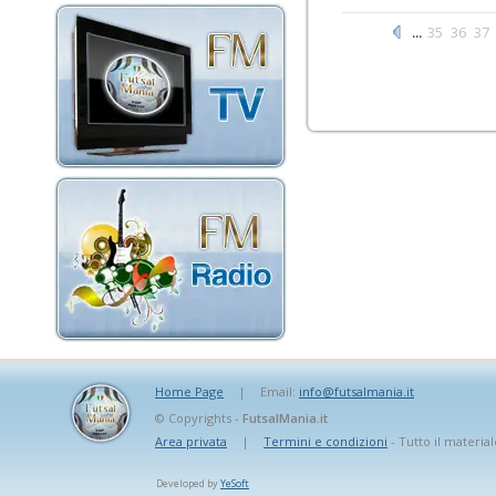
...
35
36
37
Home Page
|
Email:
info@futsalmania.it
© Copyrights -
FutsalMania.it
Area privata
|
Termini e condizioni
- Tutto il material
Developed by
YeSoft