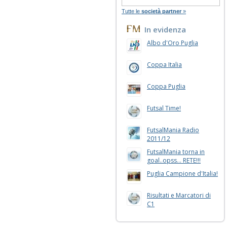
Tutte le
società partner
»
In evidenza
Albo d'Oro Puglia
Coppa Italia
Coppa Puglia
Futsal Time!
FutsalMania Radio
2011/12
FutsalMania torna in
goal..opss... RETE!!!
Puglia Campione d'Italia!
Risultati e Marcatori di
C1