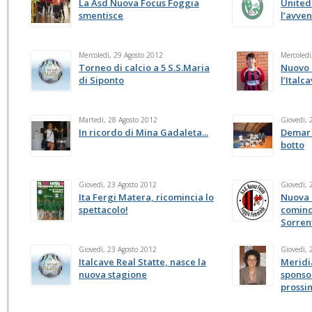
La Asd Nuova Focus Foggia
United
smentisce
l’avve
Mercoledì, 29 Agosto 2012
Mercoledì
Torneo di calcio a 5 S.S.Maria
Nuovo 
di Siponto
l’Italc
Martedì, 28 Agosto 2012
Giovedì, 
In ricordo di Mina Gadaleta...
Demar 
botto
Giovedì, 23 Agosto 2012
Giovedì, 
Ita Fergi Matera, ricomincia lo
Nuova 
spettacolo!
cominci
Sorren
Giovedì, 23 Agosto 2012
Giovedì, 
Italcave Real Statte, nasce la
Meridi
nuova stagione
sponsor
prossi