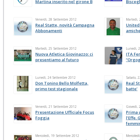
Martina inserito nel girone B
Biscegl
Venerdì, 28 Settembre 2012
Martedì,
Real Statte, novità Campagna
United 
Abbonamenti
amiche
Martedì, 25 Settembre 2012
Lunedì, 
Nuova Atletica Giovinazzo: ci
ITA Fe
presentiamo al futuro
“Orgogl
Lunedì, 24 Settembre 2012
Sabato, 
Don Tonino Bello Molfetta,
Real St
primo test stagionale
batte’
Venerdì, 21 Settembre 2012
Giovedì,
Presentazione Ufficiale Focus
Prima 
Foggia
l’Effe.
femmin
Mercoledì, 19 Settembre 2012
Mercoledì