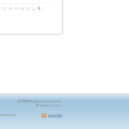
8
39
40
41
42
43
...
22139284
pagine visualizzate.
97
utenti on-line.
tivi autori.
Feed RSS