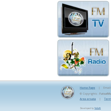
Home Page
|
Email
© Copyrights -
FutsalMa
Area privata
|
Termi
Developed by
YeSoft