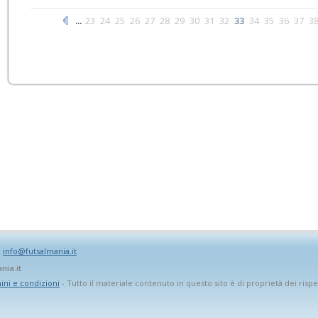
...
23
24
25
26
27
28
29
30
31
32
33
34
35
36
37
3
:
info@futsalmania.it
nia.it
ni e condizioni
- Tutto il materiale contenuto in questo sito è di proprietà dei rispet