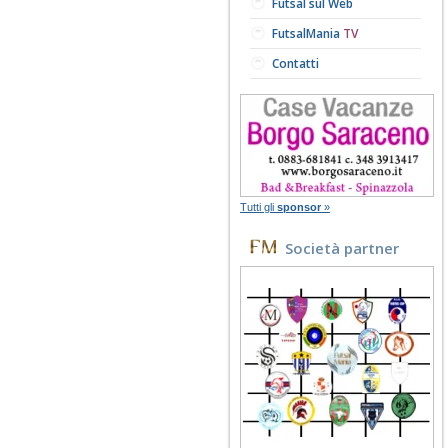
Futsal sul Web
FutsalMania
TV
Contatti
Tutti gli
sponsor
»
Società partner