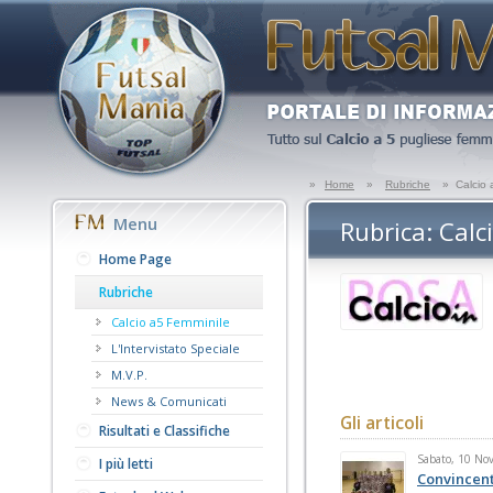
»
Home
»
Rubriche
»
Calcio 
Menu
Rubrica: Calc
Home Page
Rubriche
Calcio a5 Femminile
L'Intervistato Speciale
M.V.P.
News & Comunicati
Gli articoli
Risultati e Classifiche
Sabato, 10 No
I più letti
Convincent