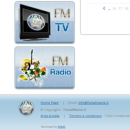
...
16
17
18
Home Page
|
Email:
info@futsalmania.it
© Copyrights -
FutsalMania.it
Area privata
|
Termini e condizioni
- Tutto il material
Developed by
YeSoft