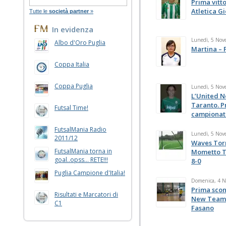
Prima vitt
Atletica G
Tutte le
società partner
»
In evidenza
Lunedì, 5 Nov
Albo d'Oro Puglia
Martina – 
Coppa Italia
Coppa Puglia
Lunedì, 5 Nov
L’United N
Taranto. P
Futsal Time!
campionat
FutsalMania Radio
Lunedì, 5 Nov
2011/12
Waves Tor
FutsalMania torna in
Mometto Te
goal..opss... RETE!!!
8-0
Puglia Campione d'Italia!
Domenica, 4 
Prima sconf
Risultati e Marcatori di
New Team 
C1
Fasano