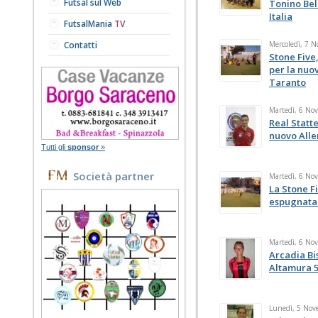
Futsal sul Web
Tonino Bel
Italia
FutsalMania
TV
Contatti
Mercoledì, 7 
Stone Five,
per la nuov
Taranto
Martedì, 6 No
Real Statt
nuovo Alle
Tutti gli
sponsor
»
Società partner
Martedì, 6 No
La Stone Fi
espugnata
Martedì, 6 No
Arcadia Bi
Altamura 5
Lunedì, 5 Nov