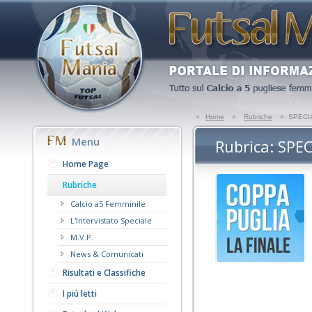
»
Home
»
Rubriche
»
SPECIA
Menu
Rubrica: SPEC
Home Page
Rubriche
Calcio a5 Femminile
L'Intervistato Speciale
M.V.P.
News & Comunicati
Risultati e Classifiche
I più letti