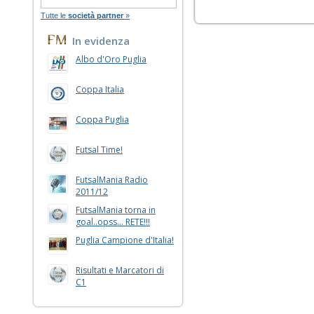
Tutte le
società partner
»
In evidenza
Albo d'Oro Puglia
Coppa Italia
Coppa Puglia
Futsal Time!
FutsalMania Radio
2011/12
FutsalMania torna in
goal..opss... RETE!!!
Puglia Campione d'Italia!
Risultati e Marcatori di
C1