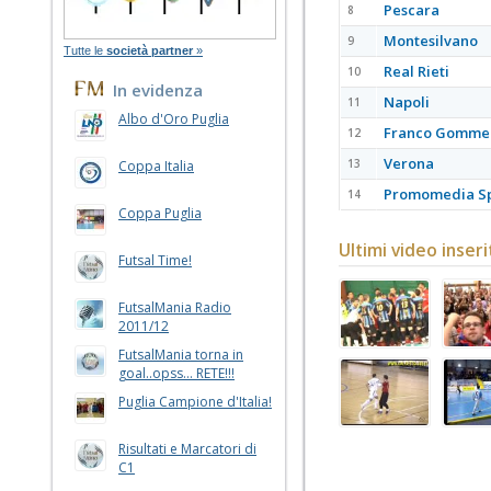
Pescara
8
Montesilvano
9
Tutte le
società partner
»
Real Rieti
10
In evidenza
Napoli
11
Albo d'Oro Puglia
Franco Gomme
12
Verona
13
Coppa Italia
Promomedia Sp
14
Coppa Puglia
Ultimi video inseri
Futsal Time!
FutsalMania Radio
2011/12
FutsalMania torna in
goal..opss... RETE!!!
Puglia Campione d'Italia!
Risultati e Marcatori di
C1