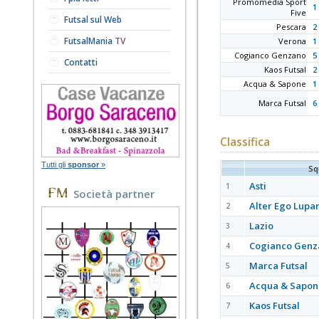
Promomedia Sport
1 
Five
Futsal sul Web
Pescara
2 
FutsalMania
TV
Verona
1 
Cogianco Genzano
5 
Contatti
Kaos Futsal
2 
Acqua & Sapone
1 
Marca Futsal
6 
Classifica
Tutti gli
sponsor
»
Sq
Asti
1
Società partner
Alter Ego Lupa
2
Lazio
3
Cogianco Genz
4
Marca Futsal
5
Acqua & Sapon
6
Kaos Futsal
7