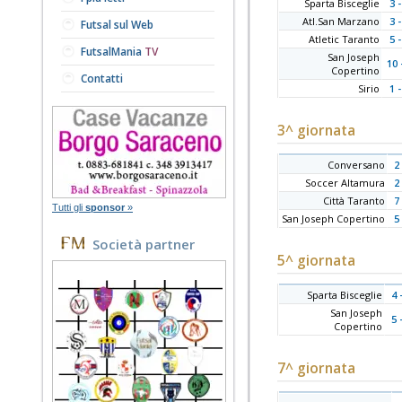
Sparta Bisceglie
3 -
Atl.San Marzano
3 -
Futsal sul Web
Atletic Taranto
5 -
FutsalMania
TV
San Joseph
10 
Copertino
Contatti
Sirio
1 -
3^ giornata
Conversano
2 
Soccer Altamura
2 
Città Taranto
7 
Tutti gli
sponsor
»
San Joseph Copertino
5 
Società partner
5^ giornata
Sparta Bisceglie
4 
San Joseph
5 
Copertino
7^ giornata