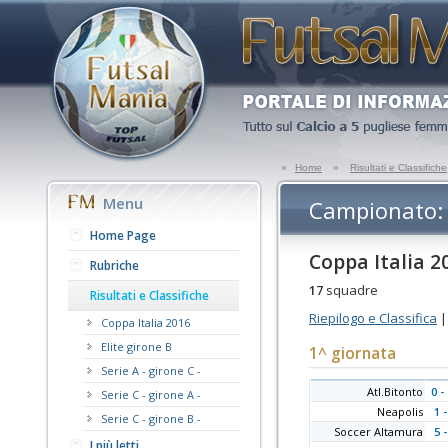
»
Home
»
Risultati e Classifiche
Menu
Campionato: 
Home Page
Coppa Italia 2
Rubriche
17
squadre
Risultati e Classifiche
Riepilogo e Classifica
Coppa Italia 2016
Elite girone B
1^ giornata
Serie A - girone C -
Atl.Bitonto
0 -
Serie C - girone A -
Neapolis
1 -
Serie C - girone B -
Soccer Altamura
5 -
I più letti