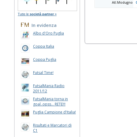
Atl.Modugno
Tutte le
società partner
»
In evidenza
Albo d'Oro Puglia
Coppa Italia
Coppa Puglia
Futsal Time!
FutsalMania Radio
2011/12
FutsalMania torna in
goal..opss... RETE!!!
Puglia Campione d'Italia!
Risultati e Marcatori di
C1