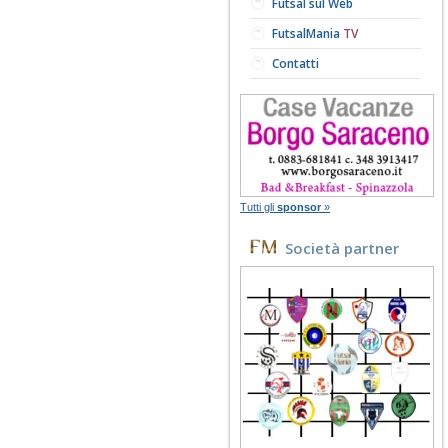
Futsal sul Web
FutsalMania
TV
Contatti
Tutti gli
sponsor
»
Società partner