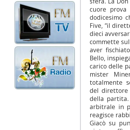
sfera. La Don
cuore prova a
dodicesimo c
Five, “il dire
dieci avversar
commette sull
aver fischia
Bello, inspieg
carico delle p
mister Mine
totalmente s
del direttor
della partita
arbitrale in 
reagisce rabb
Giacò su pun