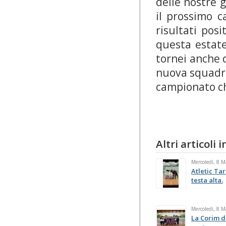
delle nostre g
il prossimo c
risultati posi
questa estate
tornei anche d
nuova squadra
campionato ch
Altri articoli
Mercoledì, 8 
Atletic Tar
testa alta.
Mercoledì, 8 
La Corim d