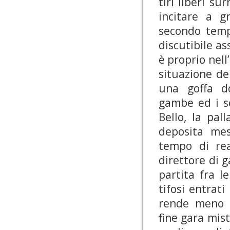
tiri liberi su
incitare a g
secondo temp
discutibile a
è proprio nell
situazione del
una goffa do
gambe ed i s
Bello, la pal
deposita me
tempo di reag
direttore di g
partita fra l
tifosi entrat
rende meno a
fine gara mist