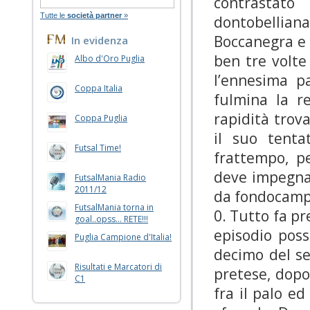
contrastato 
Tutte le
società partner
»
dontobellian
Boccanegra e 
In evidenza
ben tre volte
Albo d'Oro Puglia
l’ennesima p
Coppa Italia
fulmina la r
rapidità trov
Coppa Puglia
il suo tenta
Futsal Time!
frattempo, p
deve impegnar
FutsalMania Radio
2011/12
da fondocampo.
FutsalMania torna in
0. Tutto fa pr
goal..opss... RETE!!!
episodio possa
Puglia Campione d'Italia!
decimo del se
Risultati e Marcatori di
pretese, dopo
C1
fra il palo e