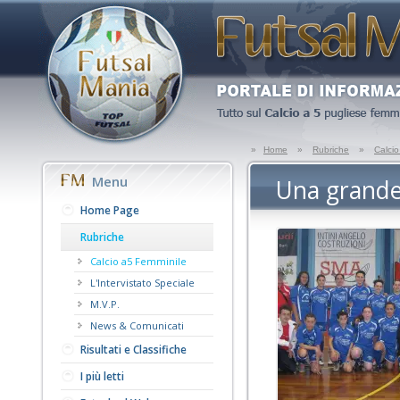
»
Home
»
Rubriche
»
Calci
Menu
Una grande 
Home Page
Rubriche
Calcio a5 Femminile
L'Intervistato Speciale
M.V.P.
News & Comunicati
Risultati e Classifiche
I più letti