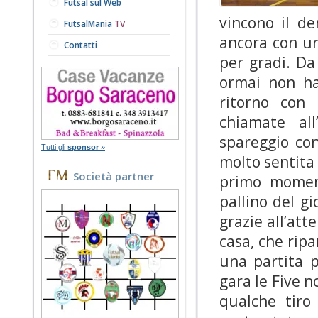
Futsal sul Web
vincono il d
FutsalMania
TV
ancora con u
Contatti
per gradi. Da
ormai non ha
ritorno con 
chiamate all
spareggio con
Tutti gli
sponsor
»
molto sentita
Società partner
primo moment
pallino del g
grazie all’at
casa, che rip
una partita p
gara le Five 
qualche tiro