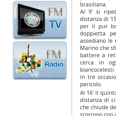
brasiliana.
Al
9’
si ripe
distanza
di
15
per il pur b
doppietta pe
assediano le 
Marino che sf
battere a re
cerca in og
biancocelesti 
in tre occasi
pericolo.
Al
16’
il quint
distanza di c
che chiude def
scorrono con 