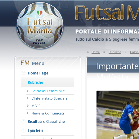
»
Home
»
Rubriche
»
Calci
Menu
Importante 
Home Page
Molfetta
Rubriche
Calcio a5 Femminile
L'Intervistato Speciale
M.V.P.
News & Comunicati
Risultati e Classifiche
I più letti