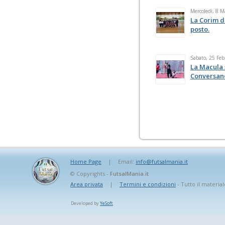
Mercoledì, 8 
La Corim d
posto.
Sabato, 25 Feb
La Macula 
Conversan
Home Page
|
Email:
info@futsalmania.it
© Copyrights -
FutsalMania.it
Area privata
|
Termini e condizioni
- Tutto il material
Developed by
YeSoft