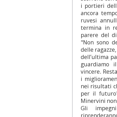
i portieri de
ancora tempo
ruvesi annul
termina in r
parere del di
"Non sono del
delle ragazze,
dell’ultima p
guardiamo il
vincere. Resta
i miglioramen
nei risultati 
per il futur
Minervini non
Gli impegn
riprenderanno