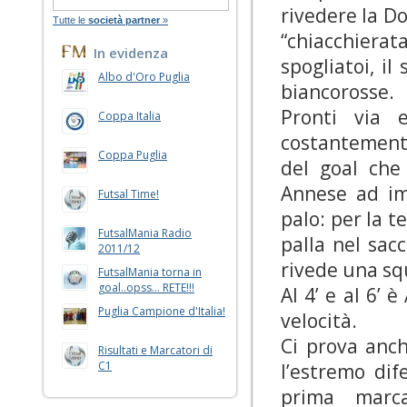
rivedere
la D
Tutte le
società partner
»
“chiacchierat
In evidenza
spogliatoi, i
Albo d'Oro Puglia
biancorosse.
Pronti via
Coppa Italia
costantemente
Coppa Puglia
del goal che
Annese ad im
Futsal Time!
palo: per la t
FutsalMania Radio
palla nel sacc
2011/12
rivede una sq
FutsalMania torna in
goal..opss... RETE!!!
Al
4’
e al
6’
è 
Puglia Campione d'Italia!
velocità.
Ci prova anch
Risultati e Marcatori di
C1
l’estremo dif
prima marca