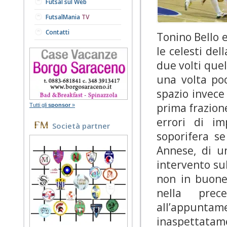
Futsal sul Web
FutsalMania
TV
Contatti
Tonino Bello
e
le celesti del
due volti que
una volta po
spazio invece
prima frazion
Tutti gli
sponsor
»
errori di im
Società partner
soporifera s
Annese, di u
intervento sul
non in buone
nella prec
all’appuntame
inaspettatame