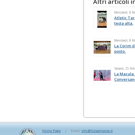
Altri articoli
Mercoledì, 8 
Atletic Tar
testa alta.
Mercoledì, 8 
La Corim d
posto.
Sabato, 25 Feb
La Macula 
Conversan
Home Page
|
Email:
info@futsalmania.it