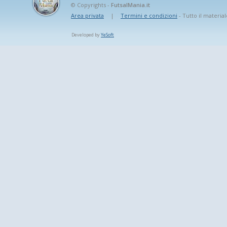
© Copyrights -
FutsalMania.it
Area privata
|
Termini e condizioni
- Tutto il material
Developed by
YeSoft