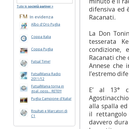
minuto e il r
Tutte le
società partner
»
difensiva ed 
Racanati.
In evidenza
Albo d'Oro Puglia
La Don Tonin
Coppa Italia
tesserata K
condizione, 
Coppa Puglia
Racanati che 
Futsal Time!
Annese che i
l’estremo dif
FutsalMania Radio
2011/12
FutsalMania torna in
E’ al 13° c
goal..opss... RETE!!!
Agostinacchio
Puglia Campione d'Italia!
alla spalla e
Risultati e Marcatori di
il rettangol
C1
davvero dura 