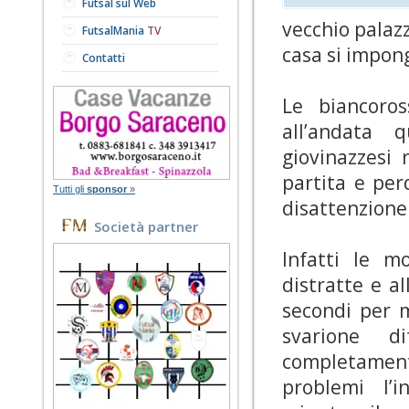
Futsal sul Web
vecchio palazz
FutsalMania
TV
casa si impon
Contatti
Le biancoros
all’andata 
giovinazzesi 
partita e per
Tutti gli
sponsor
»
disattenzione
Società partner
Infatti le m
distratte e a
secondi per 
svarione d
completamen
problemi l’i