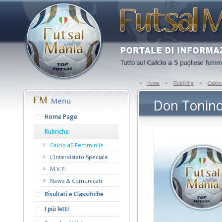
»
Home
»
Rubriche
»
Calci
Menu
Don Tonino 
Home Page
Rubriche
Calcio a5 Femminile
L'Intervistato Speciale
M.V.P.
News & Comunicati
Risultati e Classifiche
I più letti