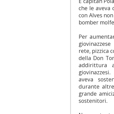
È capitan Pol
che le aveva 
con Alves non
bomber molfet
Per aumentar
giovinazzese
rete, pizzica 
della Don To
addirittura 
giovinazzesi
aveva soste
durante altre
grande amiciz
sostenitori.