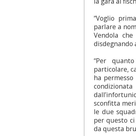
la gara al fisc
“Voglio prim
parlare a nom
Vendola che 
disdegnando a
“Per quanto
particolare, c
ha permesso i
condizionata
dall’infortu
sconfitta meri
le due squad
per questo ci
da questa bru