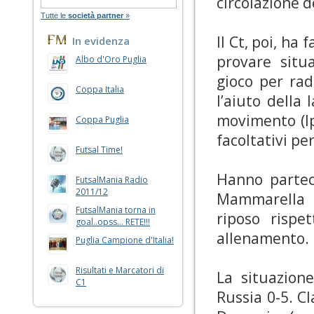
circolazione d
Tutte le
società partner
»
Il Ct, poi, ha
In evidenza
provare situ
Albo d'Oro Puglia
gioco per ra
Coppa Italia
l’aiuto della 
movimento (Ipp
Coppa Puglia
facoltativi per
Futsal Time!
Hanno partec
FutsalMania Radio
2011/12
Mammarella c
FutsalMania torna in
riposo rispe
goal..opss... RETE!!!
allenamento.
Puglia Campione d'Italia!
Risultati e Marcatori di
La situazione
C1
Russia 0-5. Cla