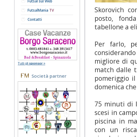
Futsal sul Web
Skorovich co
FutsalMania
TV
posto, fond
Contatti
tabellone a el
Per farlo, p
considerando 
migliore di qu
Tutti gli
sponsor
»
match dalle t
Società partner
pomeriggio il
domenica che 
75 minuti di 
scesi in campo
piscina in ma
con un risca