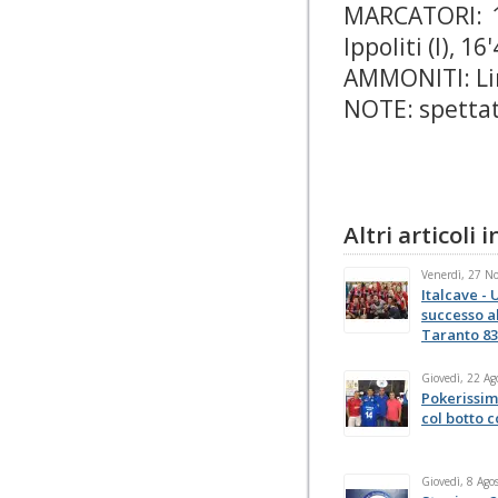
MARCATORI: 1'46
Ippoliti (I), 16'
AMMONITI: Lima
NOTE: spettat
Altri articoli
Venerdì, 27 N
Italcave - 
successo al
Taranto 83
Giovedì, 22 Ag
Pokerissim
col botto 
Giovedì, 8 Ago