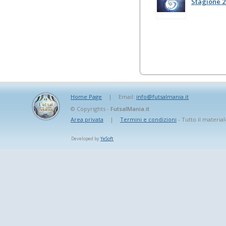
Stagione 2
Home Page
|
Email:
info@futsalmania.it
© Copyrights -
FutsalMania.it
Area privata
|
Termini e condizioni
- Tutto il material
Developed by
YeSoft