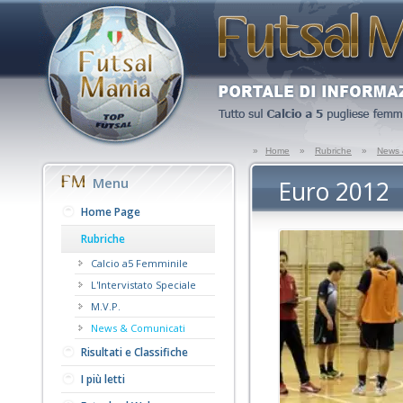
»
Home
»
Rubriche
»
News 
Menu
Euro 2012
Home Page
Rubriche
Calcio a5 Femminile
L'Intervistato Speciale
M.V.P.
News & Comunicati
Risultati e Classifiche
I più letti