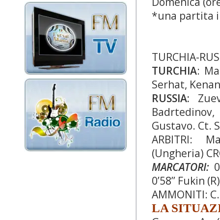
Domenica (ore 
*una partita i
TURCHIA-RUS
TURCHIA
: Ma
Serhat, Kenan,
RUSSIA:
Zuev,
Badrtedinov,
Gustavo. Ct. 
ARBITRI: Ma
(Ungheria) CR
MARCATORI:
0’
0’58’’ Fukin (R)
AMMONITI: C.
LA SITUAZ