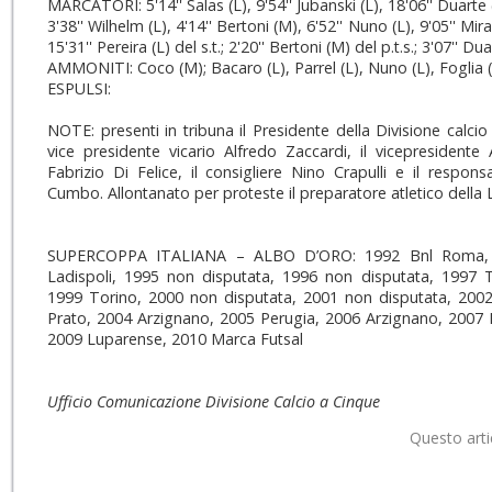
MARCATORI: 5'14'' Salas (L), 9'54'' Jubanski (L), 18'06'' Duarte (
3'38'' Wilhelm (L), 4'14'' Bertoni (M), 6'52'' Nuno (L), 9'05'' Mir
15'31'' Pereira (L) del s.t.; 2'20'' Bertoni (M) del p.t.s.; 3'07'' Dua
AMMONITI: Coco (M); Bacaro (L), Parrel (L), Nuno (L), Foglia 
ESPULSI:
NOTE: presenti in tribuna il Presidente della Divisione calcio 
vice presidente vicario Alfredo Zaccardi, il vicepresidente 
Fabrizio Di Felice, il consigliere Nino Crapulli e il respo
Cumbo. Allontanato per proteste il preparatore atletico della 
SUPERCOPPA ITALIANA – ALBO D’ORO: 1992 Bnl Roma, 1
Ladispoli, 1995 non disputata, 1996 non disputata, 1997 
1999 Torino, 2000 non disputata, 2001 non disputata, 2002 
Prato, 2004 Arzignano, 2005 Perugia, 2006 Arzignano, 2007
2009 Luparense, 2010 Marca Futsal
Ufficio Comunicazione Divisione Calcio a Cinque
Questo arti