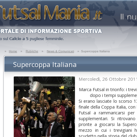
»
Home
»
Rubriche
»
News & Comunicati
»
Supercoppa Italiana
Supercoppa Italiana
Mercoledì, 26 Ottobre 201
Marca Futsal in trionfo: i tr
dopo i tempi supplemen
Si erano lasciate lo scorso 1
finale della Coppa Italia, con
Futsal a rammaricarsi per
supplementari. Si ritrovan
pronte a giocarsi la Superc
mezzo in cui i trevigiani 
scudetto nella storia del club