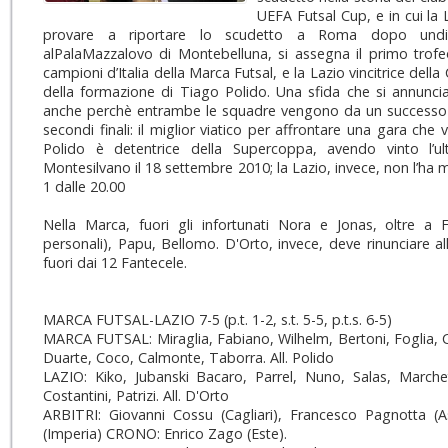
UEFA Futsal Cup, e in cui la
provare a riportare lo scudetto a Roma dopo undici
alPalaMazzalovo di Montebelluna, si assegna il primo trofeo
campioni d’Italia della Marca Futsal, e la Lazio vincitrice della
della formazione di Tiago Polido. Una sfida che si annuncia
anche perchè entrambe le squadre vengono da un successo 
secondi finali: il miglior viatico per affrontare una gara che
Polido è detentrice della Supercoppa, avendo vinto l’u
Montesilvano il 18 settembre 2010; la Lazio, invece, non l’ha m
1 dalle 20.00
Nella Marca, fuori gli infortunati Nora e Jonas, oltre a Fe
personali), Papu, Bellomo. D'Orto, invece, deve rinunciare all
fuori dai 12 Fantecele.
MARCA FUTSAL-LAZIO 7-5 (p.t. 1-2, s.t. 5-5, p.t.s. 6-5)
MARCA FUTSAL: Miraglia, Fabiano, Wilhelm, Bertoni, Foglia, C
Duarte, Coco, Calmonte, Taborra. All. Polido
LAZIO: Kiko, Jubanski Bacaro, Parrel, Nuno, Salas, Marchett
Costantini, Patrizi. All. D'Orto
ARBITRI: Giovanni Cossu (Cagliari), Francesco Pagnotta (As
(Imperia) CRONO: Enrico Zago (Este).