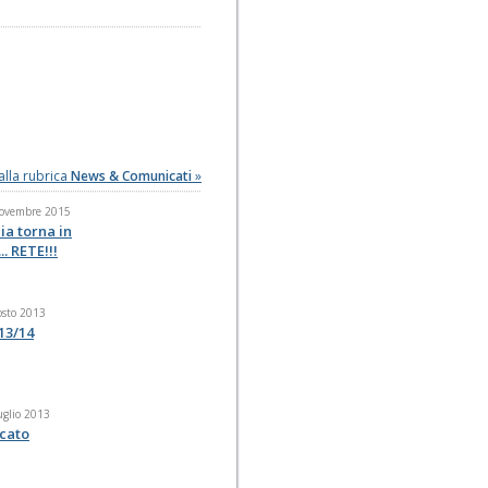
alla rubrica
News & Comunicati
»
Novembre 2015
ia torna in
.. RETE!!!
osto 2013
13/14
uglio 2013
cato