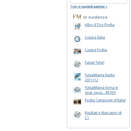
Tutte le
società partner
»
In evidenza
Albo d'Oro Puglia
Coppa Italia
Coppa Puglia
Futsal Time!
FutsalMania Radio
2011/12
FutsalMania torna in
goal..opss... RETE!!!
Puglia Campione d'Italia!
Risultati e Marcatori di
C1