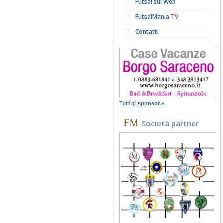
Futsal sul Web
FutsalMania
TV
Contatti
Tutti gli
sponsor
»
Società partner