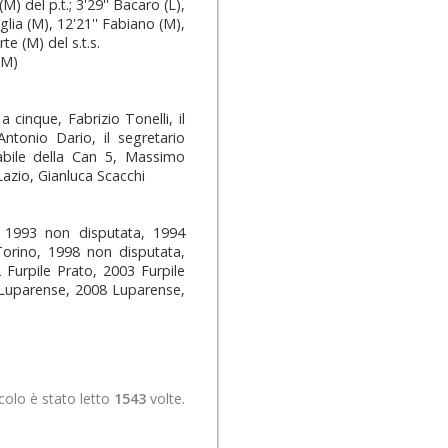
M) del p.t.; 3'29'' Bacaro (L),
aglia (M), 12'21'' Fabiano (M),
rte (M) del s.t.s.
(M)
a cinque, Fabrizio Tonelli, il
Antonio Dario, il segretario
nsabile della Can 5, Massimo
Lazio, Gianluca Scacchi
993 non disputata, 1994
Torino, 1998 non disputata,
Furpile Prato, 2003 Furpile
 Luparense, 2008 Luparense,
colo è stato letto
1543
volte.