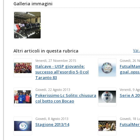
Galleria immagini
Altri articoli in questa rubrica
Vai 
Venerdì, 27 Novembre 2015
Giovedì, 26 
Italcave - UISP giovanile:
FutsalMan
successo all'esordio 5-0 col
goal..opss.
Taranto 83
Giovedì, 22 Agosto 2013
Venerdì, 9 Ag
Pokerissimo Lc Solito: chiusura
Serie A 20
col botto con Bocao
Giovedì, 8 Agosto 2013
Giovedì, 18 L
Stagione 2013/14
FutsalMer