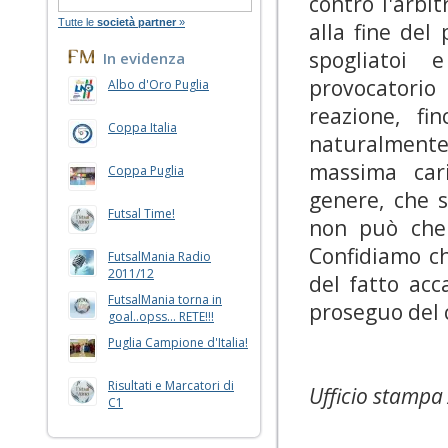
contro l'arbi
Tutte le
società partner
»
alla fine del
spogliatoi 
In evidenza
provocatorio
Albo d'Oro Puglia
reazione, fi
Coppa Italia
naturalmente 
massima car
Coppa Puglia
genere, che 
Futsal Time!
non può che 
Confidiamo ch
FutsalMania Radio
2011/12
del fatto ac
FutsalMania torna in
proseguo del
goal..opss... RETE!!!
Puglia Campione d'Italia!
Risultati e Marcatori di
Ufficio stampa 
C1