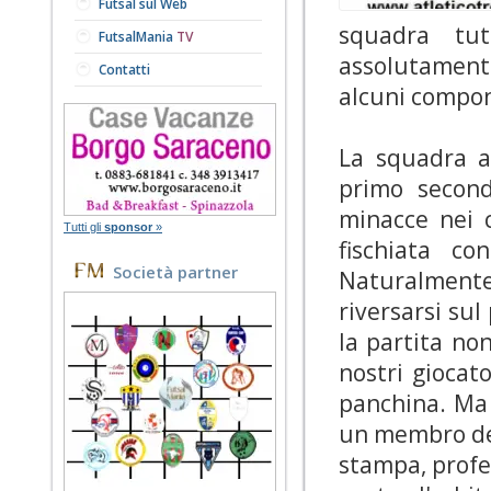
Futsal sul Web
squadra tu
FutsalMania
TV
assolutamente
Contatti
alcuni compone
La squadra av
primo second
minacce nei c
Tutti gli
sponsor
»
fischiata co
Società partner
Naturalmen
riversarsi sul
la partita no
nostri giocat
panchina. Ma 
un membro dell
stampa, profe