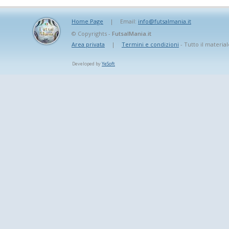
Home Page
|
Email:
info@futsalmania.it
© Copyrights -
FutsalMania.it
Area privata
|
Termini e condizioni
- Tutto il material
Developed by
YeSoft