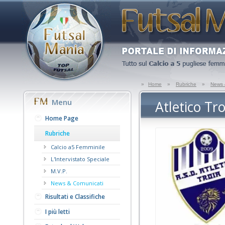
»
Home
»
Rubriche
»
News 
Menu
Atletico Tr
Home Page
Rubriche
Calcio a5 Femminile
L'Intervistato Speciale
M.V.P.
News & Comunicati
Risultati e Classifiche
I più letti