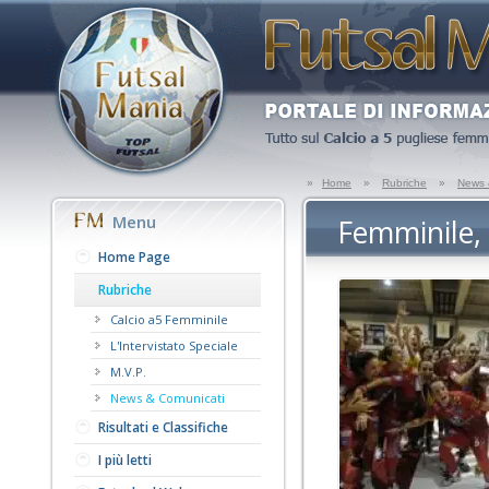
»
Home
»
Rubriche
»
News 
Menu
Femminile,
Home Page
Rubriche
Calcio a5 Femminile
L'Intervistato Speciale
M.V.P.
News & Comunicati
Risultati e Classifiche
I più letti