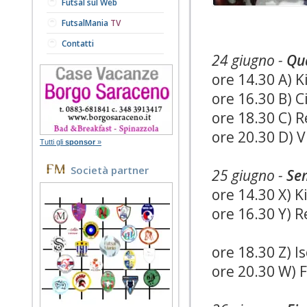
Futsal sul Web
FutsalMania
TV
Contatti
24 giugno -
Qua
ore 14.30 A) K
ore 16.30 B) C
ore 18.30 C) R
ore 20.30 D) 
Tutti gli
sponsor
»
Società partner
25 giugno -
Sem
ore 14.30 X) K
ore 16.30 Y) R
ore 18.30 Z) I
ore 20.30 W) 