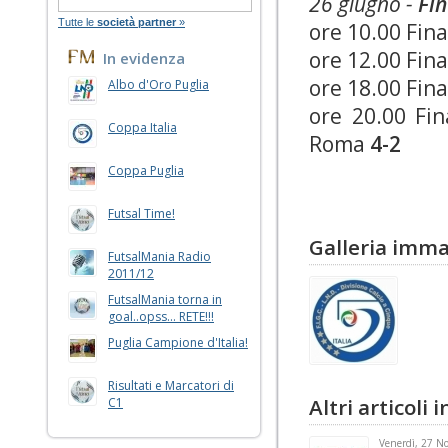
26 giugno -
Fin
Tutte le
società partner
»
ore 10.00 Fina
ore 12.00 Fina
In evidenza
ore 18.00 Fina
Albo d'Oro Puglia
ore 20.00 Fi
Coppa Italia
Roma
4-2
Coppa Puglia
Futsal Time!
Galleria imma
FutsalMania Radio
2011/12
FutsalMania torna in
goal..opss... RETE!!!
Puglia Campione d'Italia!
Risultati e Marcatori di
Altri articoli
C1
Venerdì, 27 N