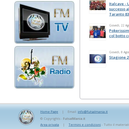
Italcave - 
successo al
Taranto 83
Giovedì, 22 Ag
Pokerissim
col botto 
Giovedì, 8 Ago
Stagione 2
Home Page
|
Email:
info@futsalmania.it
© Copyrights -
FutsalMania.it
Area privata
|
Termini e condizioni
- Tutto il material