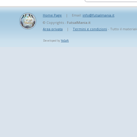
Home Page
|
Email:
info@futsalmania.it
© Copyrights -
FutsalMania.it
Area privata
|
Termini e condizioni
- Tutto il material
Developed by
YeSoft