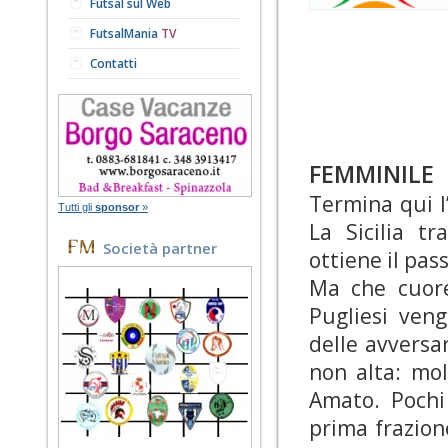
Futsal sul Web
FutsalMania
TV
Contatti
FEMMINILE
Termina qui l
Tutti gli
sponsor
»
La Sicilia t
Società partner
ottiene il pas
Ma che cuore
Pugliesi ven
delle avversa
non alta: mol
Amato. Pochi
prima frazione