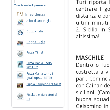
Turi riporta
Tutte le
società partner
»
centrare il “g
In evidenza
distanza e port
Albo d'Oro Puglia
ultimi minuti 
2. Sicilia in
Coppa Italia
altissima!
Coppa Puglia
Futsal Time!
MASCHILE
FutsalMania Radio
Dentro o fuor
2011/12
costretta a v
FutsalMania torna in
pari. Cominci
goal..opss... RETE!!!
Puglia Campione d'Italia!
con Cainan de 
siciliani (C
Risultati e Marcatori di
buona squadr
C1
Gelsomino in 