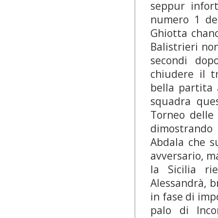
seppur infor
numero 1 del
Ghiotta chanc
Balistrieri n
secondi dopo
chiudere il 
bella partita
squadra ques
Torneo delle 
dimostrando 
Abdala che s
avversario, ma
la Sicilia r
Alessandrà, b
in fase di imp
palo di Inco