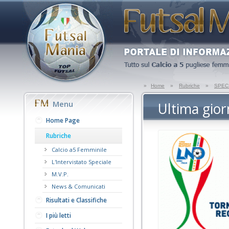
»
Home
»
Rubriche
»
SPECI
Menu
Ultima gior
Home Page
Rubriche
Calcio a5 Femminile
L'Intervistato Speciale
M.V.P.
News & Comunicati
Risultati e Classifiche
I più letti