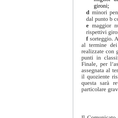
gironi;
d
minori pen
dal punto b c
e
maggior nu
rispettivi giro
f
sorteggio. 
al termine dei
realizzate con g
punti in classif
Finale, per l’a
assegnata al te
il quoziente ris
questa sarà re
particolare grav
Il Comunicato u