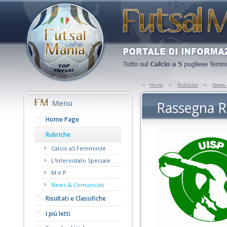
»
Home
»
Rubriche
»
News 
Menu
Rassegna R
Home Page
Rubriche
Calcio a5 Femminile
L'Intervistato Speciale
M.V.P.
News & Comunicati
Risultati e Classifiche
I più letti