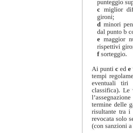
punteggio sup
c
miglior di
gironi;
d
minori pen
dal punto b c
e
maggior nu
rispettivi giro
f
sorteggio.
Ai punti
c
ed
e
tempi regolamen
eventuali tir
classifica).
Le 
l’assegnazione 
termine delle g
risultante tra 
revocata solo se
(con sanzioni a 