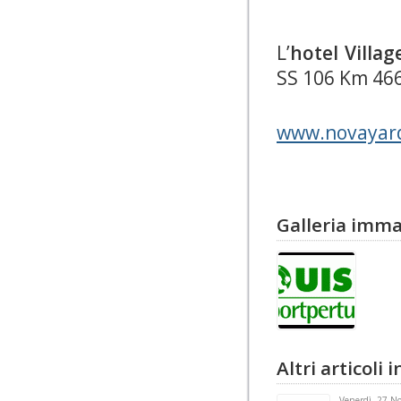
L’
hotel Villa
SS 106 Km 46
www.novayard
Galleria imma
Altri articoli
Venerdì, 27 N