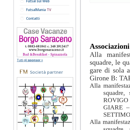
Futsal sul Web
FutsalMania
TV
Contatti
Associazioni
Alla manife
Tutti gli
sponsor
»
squadre, le qu
gare di sola
Società partner
Girone B: T
Alla manifesta
squadre,
ROVIGO 
GIARE –
SETTIMO
Alla manifesta
squadre,