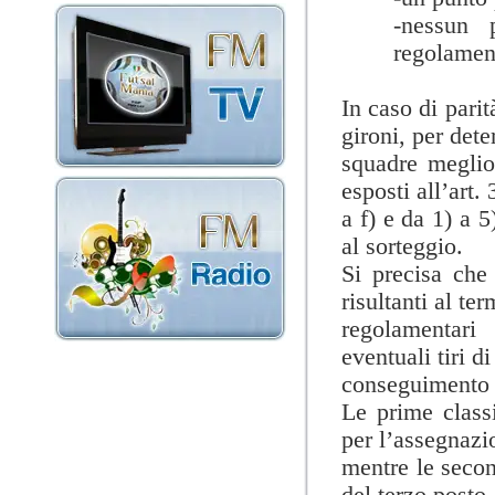
-nessun 
regolament
In caso di parit
gironi, per dete
squadre meglio 
esposti all’art.
a f) e da 1) a 5
al sorteggio.
Si precisa che
risultanti al te
regolamentari
eventuali tiri di
conseguimento d
Le prime classi
per l’assegnazio
mentre le secon
del terzo posto.