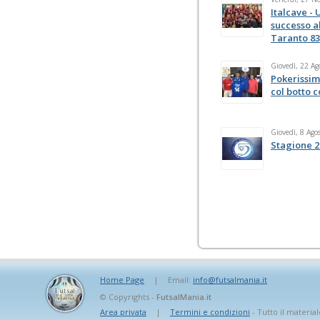
Italcave - 
successo al
Taranto 83
Giovedì, 22 Ag
Pokerissim
col botto 
Giovedì, 8 Ago
Stagione 2
Home Page
|
Email:
info@futsalmania.it
© Copyrights -
FutsalMania.it
Area privata
|
Termini e condizioni
- Tutto il material