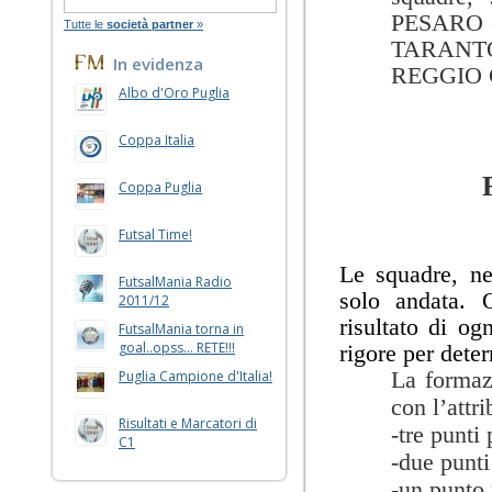
PESARO 
Tutte le
società partner
»
TARANTO
In evidenza
REGGIO 
Albo d'Oro Puglia
Coppa Italia
Coppa Puglia
Futsal Time!
Le squadre, nei
FutsalMania Radio
solo andata. 
2011/12
risultato di ogn
FutsalMania torna in
goal..opss... RETE!!!
rigore per dete
La formazi
Puglia Campione d'Italia!
con l’attr
Risultati e Marcatori di
-tre punti
C1
-due punti 
-un punto 