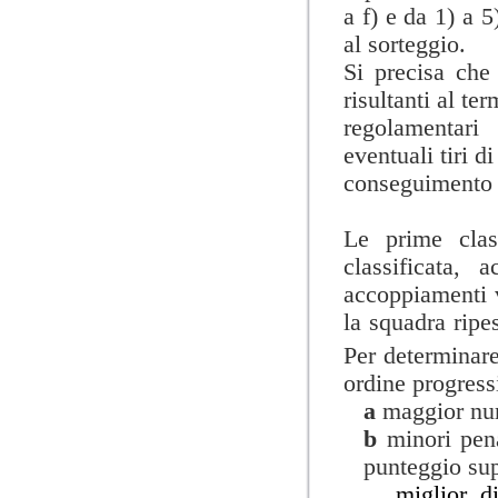
a f) e da 1) a 5
al sorteggio.
Si precisa che
risultanti al te
regolamentari
eventuali tiri di
conseguimento d
Le prime clas
classificata, 
accoppiamenti v
la squadra ripe
Per determinare
ordine progressi
a
maggior nume
b
minori pen
punteggio sup
miglior di