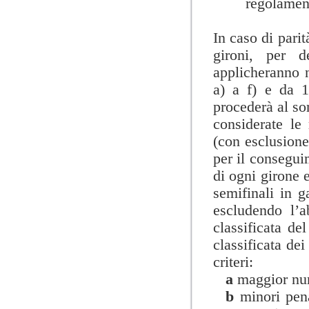
regolament
In caso di parit
gironi, per d
applicheranno n
a) a f) e da 1
procederà al so
considerate le 
(con esclusione 
per il conseguim
di ogni girone 
semifinali in g
escludendo l’a
classificata d
classificata dei
criteri:
a
maggior nume
b
minori pen