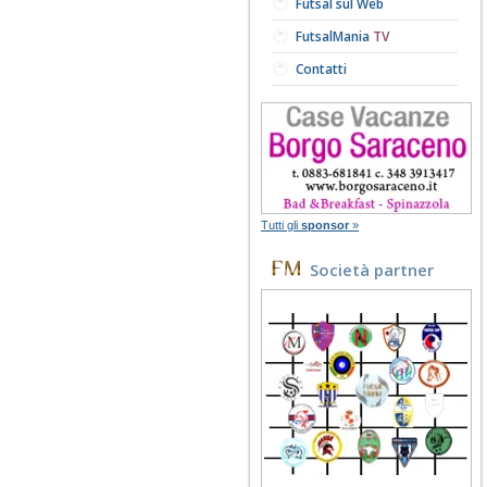
Futsal sul Web
FutsalMania
TV
Contatti
Tutti gli
sponsor
»
Società partner