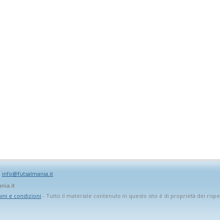
:
info@futsalmania.it
nia.it
ni e condizioni
- Tutto il materiale contenuto in questo sito è di proprietà dei rispet