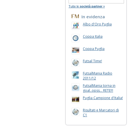
Tutte le
società partner
»
In evidenza
Albo d'Oro Puglia
Coppa Italia
Coppa Puglia
Futsal Time!
FutsalMania Radio
2011/12
FutsalMania torna in
goal..opss... RETE!!!
Puglia Campione d'Italia!
Risultati e Marcatori di
C1