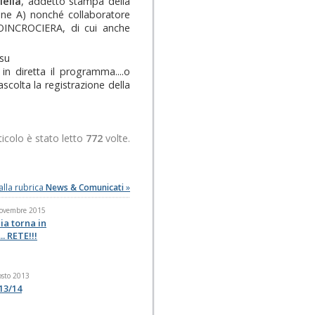
lella
, addetto stampa della
one A) nonché collaboratore
IOINCROCIERA, di cui anche
 su
in diretta il programma....o
ascolta la registrazione della
icolo è stato letto
772
volte.
alla rubrica
News & Comunicati
»
Novembre 2015
ia torna in
.. RETE!!!
osto 2013
13/14