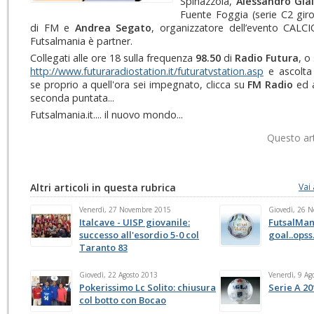
Spinazzola,
Alessandro Gial
Fuente Foggia (serie C2 gir
di FM e
Andrea Segato
, organizzatore dell’evento CALC
Futsalmania è partner.
Collegati alle ore 18 sulla frequenza
98.50
di
Radio Futura
, o
http://www.futuraradiostation.it/futuratvstation.asp
e ascolta 
se proprio a quell'ora sei impegnato, clicca su
FM Radio
ed 
seconda puntata...
Futsalmania.it.... il nuovo mondo...
Questo art
Altri articoli in questa rubrica
Vai 
Venerdì, 27 Novembre 2015
Giovedì, 26 
Italcave - UISP giovanile:
FutsalMan
successo all'esordio 5-0 col
goal..opss.
Taranto 83
Giovedì, 22 Agosto 2013
Venerdì, 9 Ag
Pokerissimo Lc Solito: chiusura
Serie A 20
col botto con Bocao