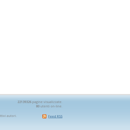
22139326
pagine visualizzate.
80
utenti on-line.
tivi autori.
Feed RSS