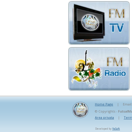
Home Page
|
Email
© Copyrights -
FutsalMa
Area privata
|
Termi
Developed by
YeSoft