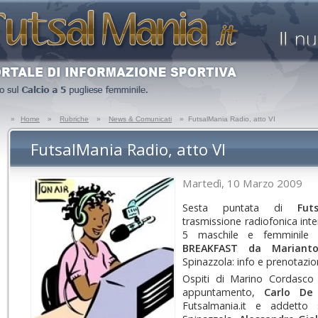
»
Home
»
Rubriche
»
News & Comunicati
»
FutsalMania Radio, atto VI
FutsalMania Radio, atto VI
Martedì, 10 Marzo 2009
Sesta puntata di
Fut
trasmissione radiofonica int
5 maschile e femminile
BREAKFAST da Marianto
Spinazzola: info e prenotazio
Ospiti di Marino Cordasco
appuntamento,
Carlo De 
Futsalmania.it e addetto