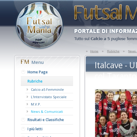
»
Home
»
Rubriche
»
News 
Menu
Italcave - U
Home Page
col Taranto
Rubriche
Calcio a5 Femminile
L'Intervistato Speciale
M.V.P.
News & Comunicati
Risultati e Classifiche
I più letti