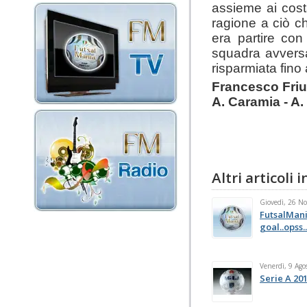
assieme ai cost
ragione a ciò c
era partire con
squadra avversa
risparmiata fino a
Francesco Friu
A. Caramia - A.
Altri articoli
Giovedì, 26 N
FutsalMani
goal..opss..
Venerdì, 9 Ago
Serie A 20