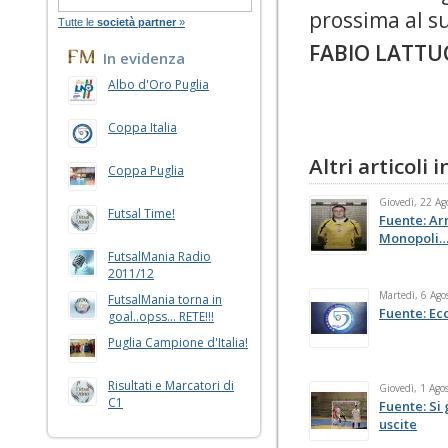
prossima al s
Tutte le
società partner
»
FABIO LATTU
In evidenza
Albo d'Oro Puglia
Coppa Italia
Altri articoli
Coppa Puglia
Giovedì, 22 Ag
Futsal Time!
Fuente: Ar
Monopoli… 
FutsalMania Radio
2011/12
Martedì, 6 Ago
FutsalMania torna in
Fuente: Ecc
goal..opss... RETE!!!
Puglia Campione d'Italia!
Risultati e Marcatori di
Giovedì, 1 Ago
C1
Fuente: Si
uscite