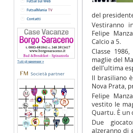
Futsal sul Web
FutsalMania
TV
del president
Contatti
Vestiranno i
Felipe Manza
Calcio a 5.
Classe 1986, 
maglie del Ma
Tutti gli
sponsor
»
dell’ultima e
Società partner
Il brasiliano 
Nova Prata, pr
Felipe Manza
vestito le ma
Quartu. È un 
Due giocato
alzeranno di 