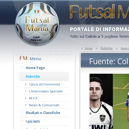
»
Home
»
Rubriche
»
Serie
Menu
Fuente: Co
Home Page
Rubriche
Calcio a5 Femminile
L'Intervistato Speciale
M.V.P.
News & Comunicati
Risultati e Classifiche
I più letti