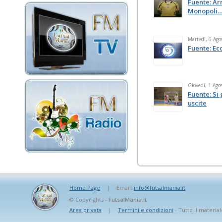
Fuente: Ar
Monopoli… 
Martedì, 6 Ago
Fuente: Ecc
Giovedì, 1 Ago
Fuente: Si
uscite
Home Page
|
Email:
info@futsalmania.it
© Copyrights -
FutsalMania.it
Area privata
|
Termini e condizioni
- Tutto il material