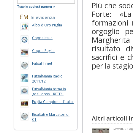
Più che sodd
Tutte le
società partner
»
Forte: «L
In evidenza
formazioni 
Albo d'Oro Puglia
orgoglio pe
Margherita 
Coppa Italia
risultato d
Coppa Puglia
sacrifici e
per la stagi
Futsal Time!
FutsalMania Radio
2011/12
FutsalMania torna in
goal..opss... RETE!!!
Puglia Campione d'Italia!
Risultati e Marcatori di
Altri articoli
C1
Giovedì, 22 Ag