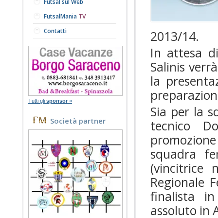
Futsal sul Web
FutsalMania
TV
Contatti
2013/14.
In attesa d
Salinis verr
la presentaz
preparazion
Tutti gli
sponsor
»
Sia per la s
Società partner
tecnico D
promozione i
squadra fe
(vincitrice
Regionale F
finalista i
assoluto in 