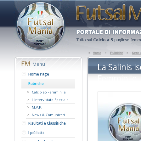
»
Home
»
Rubriche
»
Serie
Menu
La Salinis i
Home Page
Femminile
Rubriche
Calcio a5 Femminile
L'Intervistato Speciale
M.V.P.
News & Comunicati
Risultati e Classifiche
I più letti