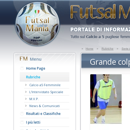
»
Home
»
Rubriche
»
Serie
Menu
Grande colp
Home Page
Rubriche
Calcio a5 Femminile
L'Intervistato Speciale
M.V.P.
News & Comunicati
Risultati e Classifiche
I più letti