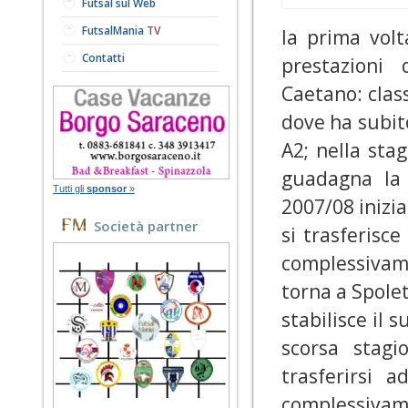
Futsal sul Web
FutsalMania
TV
la prima volt
Contatti
prestazioni 
Caetano: class
dove ha subito
A2; nella sta
guadagna la 
Tutti gli
sponsor
»
2007/08 inizia
Società partner
si trasferisc
complessivam
torna a Spole
stabilisce il 
scorsa stagi
trasferirsi 
complessivame