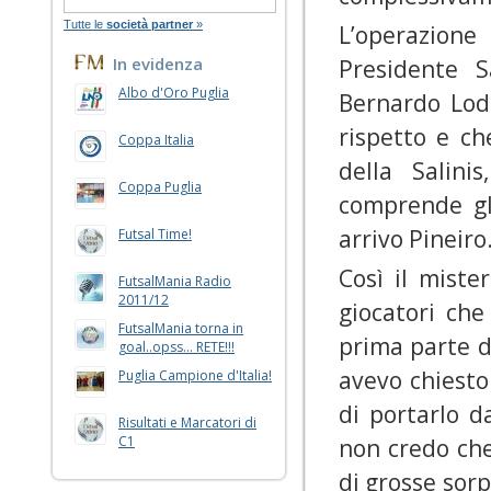
Tutte le
società partner
»
L’operazione 
In evidenza
Presidente S
Albo d'Oro Puglia
Bernardo Lod
rispetto e ch
Coppa Italia
della Salini
Coppa Puglia
comprende gl
arrivo Pineiro
Futsal Time!
Così il mist
FutsalMania Radio
2011/12
giocatori ch
FutsalMania torna in
prima parte d
goal..opss... RETE!!!
avevo chiesto 
Puglia Campione d'Italia!
di portarlo d
Risultati e Marcatori di
C1
non credo che
di grosse sor