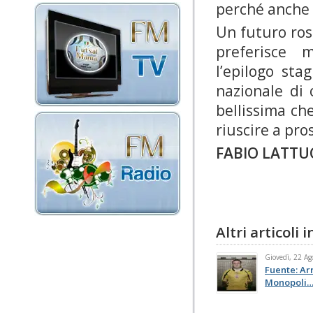
perché anche l
Un futuro ros
preferisce 
l’epilogo sta
nazionale di
bellissima ch
riuscire a pro
FABIO LATTU
Altri articoli
Giovedì, 22 Ag
Fuente: Ar
Monopoli… 