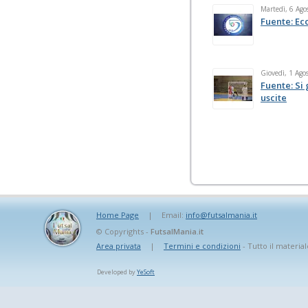
Martedì, 6 Ago
Fuente: Ecc
Giovedì, 1 Ago
Fuente: Si
uscite
Home Page
|
Email:
info@futsalmania.it
© Copyrights -
FutsalMania.it
Area privata
|
Termini e condizioni
- Tutto il material
Developed by
YeSoft