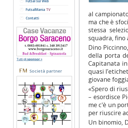
Futsal sul Web
FutsalMania
TV
al campionato
Contatti
ma che è sfoc
stessa selez
squadra, fino 
Dino Piccinno,
della porta d
Tutti gli
sponsor
»
Capitanata in 
quasi l’etiche
Società partner
giovane foggi
«
Spero di rius
– esordisce Pi
me c'è un por
per riuscire a
Un binomio, D