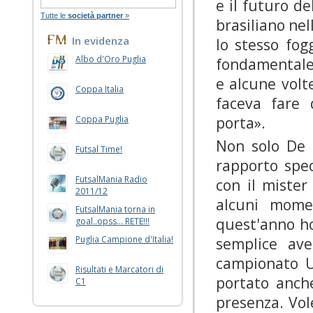
e il futuro d
Tutte le
società partner
»
brasiliano ne
In evidenza
lo stesso fog
Albo d'Oro Puglia
fondamentale 
e alcune volt
Coppa Italia
faceva fare 
Coppa Puglia
porta».
Non solo De 
Futsal Time!
rapporto spec
FutsalMania Radio
con il mister
2011/12
alcuni mome
FutsalMania torna in
quest'anno ho
goal..opss... RETE!!!
Puglia Campione d'Italia!
semplice ave
campionato U
Risultati e Marcatori di
portato anch
C1
presenza. Vol