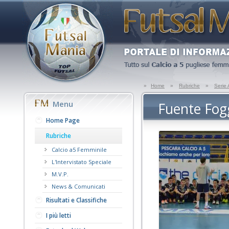
»
Home
»
Rubriche
»
Serie
Menu
Fuente Fogg
Home Page
Rubriche
Calcio a5 Femminile
L'Intervistato Speciale
M.V.P.
News & Comunicati
Risultati e Classifiche
I più letti