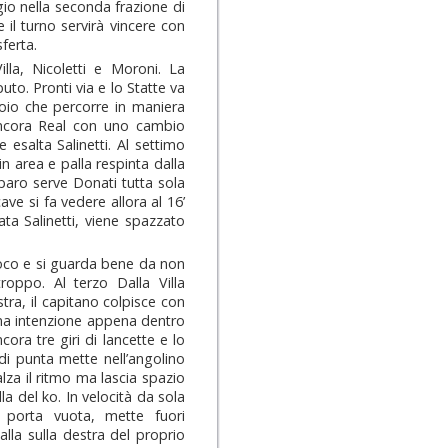
io nella seconda frazione di
il turno servirà vincere con
sferta.
lla, Nicoletti e Moroni. La
to. Pronti via e lo Statte va
idoio che percorre in maniera
 ancora Real con uno cambio
 esalta Salinetti. Al settimo
in area e palla respinta dalla
paro serve Donati tutta sola
ave si fa vedere allora al 16’
ta Salinetti, viene spazzato
 gioco e si guarda bene da non
roppo. Al terzo Dalla Villa
tra, il capitano colpisce con
ima intenzione appena dentro
cora tre giri di lancette e lo
i punta mette nell’angolino
alza il ritmo ma lascia spazio
la del ko. In velocità da sola
a porta vuota, mette fuori
lla sulla destra del proprio