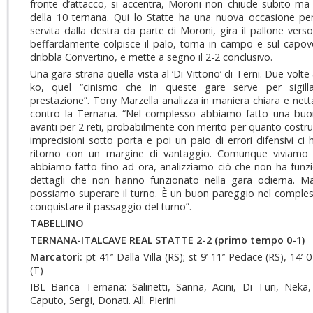
fronte d’attacco, si accentra, Moroni non chiude subito ma 
della 10 ternana. Qui lo Statte ha una nuova occasione per
servita dalla destra da parte di Moroni, gira il pallone vers
beffardamente colpisce il palo, torna in campo e sul capovo
dribbla Convertino, e mette a segno il 2-2 conclusivo.
Una gara strana quella vista al ‘Di Vittorio’ di Terni. Due volte
ko, quel “cinismo che in queste gare serve per sigi
prestazione”. Tony Marzella analizza in maniera chiara e netta 
contro la Ternana. “Nel complesso abbiamo fatto una buon
avanti per 2 reti, probabilmente con merito per quanto costru
imprecisioni sotto porta e poi un paio di errori difensivi ci
ritorno con un margine di vantaggio. Comunque viviamo 
abbiamo fatto fino ad ora, analizziamo ciò che non ha funzi
dettagli che non hanno funzionato nella gara odierna. 
possiamo superare il turno. È un buon pareggio nel compless
conquistare il passaggio del turno”.
TABELLINO
TERNANA-ITALCAVE REAL STATTE 2-2
(primo tempo 0-1)
Marcatori:
pt 41’’ Dalla Villa (RS); st 9’ 11’’ Pedace (RS), 14’ 0
(T)
IBL Banca Ternana: Salinetti, Sanna, Acini, Di Turi, Nek
Caputo, Sergi, Donati. All. Pierini