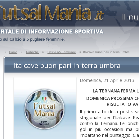
»
Home
»
Rubriche
»
Calcio a5 Femminile
»
Italcave buon pari in terra umbra
Italcave buon pari in terra umbra
Domenica, 21 Aprile 2013
LA TERNANA FERMA L
DOMENICA PROSSIMA CH
RISULTATO VA 
Il primo atto della post se
stagionale per l’Italcave R
contro la Ternana. Le ioniche
gol in più occasioni ma p
impattano nel punteggio. Cla