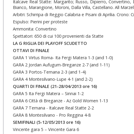
Italcave Real Statte: Margarito; Russo, Dipierro, Convertino, D
Bianco, Marangione, Moroni, Dalla Villa, Castellano. All Marzel
Arbitri: Schirripa di Reggio Calabria e Pisani di Aprilia. Crono: 
Espulso: Pierini per proteste
Ammonita: Convertino
Spettatori: 650 di cui 100 provenienti da Statte
LA G RIGLIA DEI PLAYOFF SCUDETTO
OTTAVI DI FINALE
GARA 1 Virtus Roma- Ita Fergi Matera 1-3 (and 1-0)
GARA 2 Jordan Aufugum-Breganze 2-7 (and 1-11)
GARA 3 Portos-Ternana
2-3 (and 1-4)
GARA 4 Montesilvano-Lupe 4-1 (and 2-2)
QUARTI
DI FINALE (21-28/04/2013 ore 16)
GARA 5 Ita Fergi Matera – Sinnai 1-2
GARA 6 Città di Breganze - Az Gold Women 1-13
GARA 7 Ternana - Italcave Real Statte 2-2
GARA 8 Montesilvano - Pro Reggina 4-8
SEMIFINALI (5-12/05/2013 ore 16)
Vincente gara 5 – Vincente Gara 6