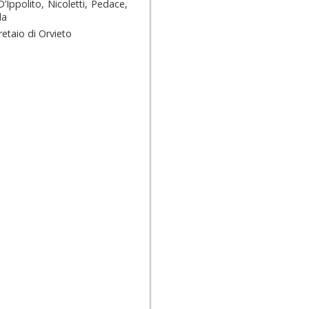
’Ippolito, Nicoletti, Pedace,
la
Cretaio di Orvieto