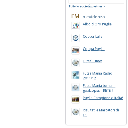
Tutte le
società partner
»
In evidenza
Albo d'Oro Puglia
Coppa Italia
Coppa Puglia
Futsal Time!
FutsalMania Radio
2011/12
FutsalMania torna in
goal..opss... RETE!!!
Puglia Campione d'Italia!
Risultati e Marcatori di
C1