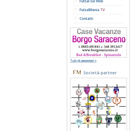
Futsal sul Web
FutsalMania
TV
Contatti
Tutti gli
sponsor
»
Società partner