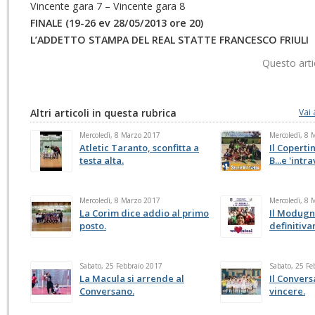
Vincente gara 7 – Vincente gara 8
FINALE (19-26 ev 28/05/2013 ore 20)
L’ADDETTO STAMPA DEL REAL STATTE FRANCESCO FRIULI
Questo arti
Altri articoli in questa rubrica
Vai 
Mercoledì, 8 Marzo 2017
Mercoledì, 8
Atletic Taranto, sconfitta a
Il Copertin
testa alta.
B...e 'intr
Mercoledì, 8 Marzo 2017
Mercoledì, 8
La Corim dice addio al primo
Il Modugn
posto.
definitiv
Sabato, 25 Febbraio 2017
Sabato, 25 Fe
La Macula si arrende al
Il Convers
Conversano.
vincere.