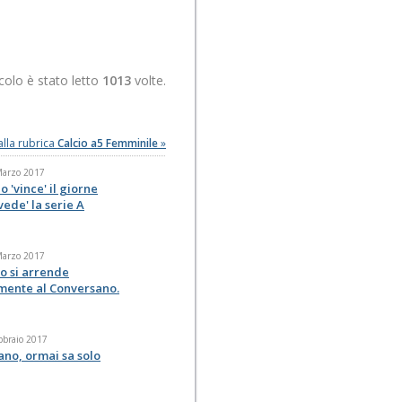
colo è stato letto
1013
volte.
alla rubrica
Calcio a5 Femminile
»
 Marzo 2017
o 'vince' il giorne
avede' la serie A
 Marzo 2017
o si arrende
amente al Conversano.
bbraio 2017
ano, ormai sa solo