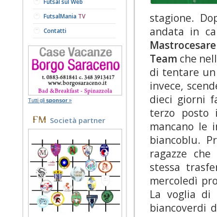
Futsal sul Web
stagione. Do
FutsalMania
TV
andata in ca
Contatti
Mastrocesare
Team
che nell
di tentare un
invece, scend
dieci giorni
Tutti gli
sponsor
»
terzo posto 
Società partner
mancano le in
biancoblu. P
ragazze che 
stessa trasfe
mercoledì pr
La voglia di
biancoverdi d