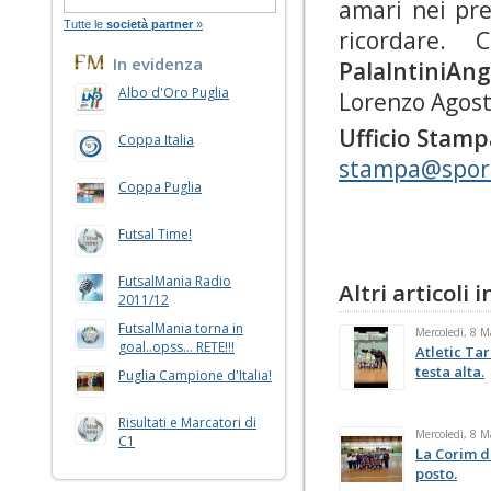
amari nei pr
Tutte le
società partner
»
ricordare. 
In evidenza
PalaIntiniAng
Albo d'Oro Puglia
Lorenzo Agosti
Ufficio Stamp
Coppa Italia
stampa@sport
Coppa Puglia
Futsal Time!
FutsalMania Radio
Altri articoli
2011/12
FutsalMania torna in
Mercoledì, 8 
goal..opss... RETE!!!
Atletic Tar
testa alta.
Puglia Campione d'Italia!
Risultati e Marcatori di
Mercoledì, 8 
C1
La Corim d
posto.