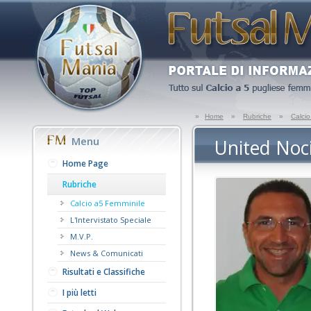
»
Home
»
Rubriche
»
Calci
Menu
United Noci
Home Page
Rubriche
Calcio a5 Femminile
L'Intervistato Speciale
M.V.P.
News & Comunicati
Risultati e Classifiche
I più letti