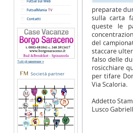
Futsal sul Web
preparate dur
FutsalMania
TV
sulla carta 
Contatti
queste le pa
concentrazion
del campionat
staccare ulter
falso delle d
Tutti gli
sponsor
»
rosicchiare q
Società partner
per tifare Don
Via Scaloria.
Addetto Sta
Lusco Gabriel