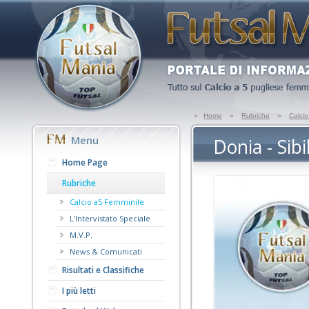
»
Home
»
Rubriche
»
Calci
Menu
Donia - Sibi
Home Page
Rubriche
Calcio a5 Femminile
L'Intervistato Speciale
M.V.P.
News & Comunicati
Risultati e Classifiche
I più letti