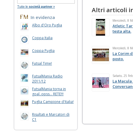
Tutte le
società partner
»
Altri articoli
In evidenza
Mercoledì, 8 
Albo d'Oro Puglia
Atletic Tar
testa alta.
Coppa Italia
Mercoledì, 8 
Coppa Puglia
La Corim d
posto.
Futsal Time!
FutsalMania Radio
Sabato, 25 Feb
La Macula 
2011/12
Conversan
FutsalMania torna in
goal..opss... RETE!!!
Puglia Campione d'Italia!
Risultati e Marcatori di
C1