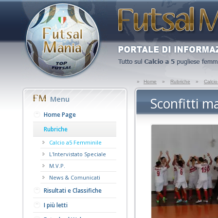
»
Home
»
Rubriche
»
Calci
Menu
Sconfitti ma
Home Page
Rubriche
Calcio a5 Femminile
L'Intervistato Speciale
M.V.P.
News & Comunicati
Risultati e Classifiche
I più letti