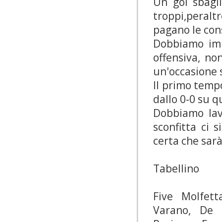
Un gol sbagl
troppi,peralt
pagano le co
Dobbiamo imp
offensiva, n
un'occasione 
Il primo temp
dallo 0-0 su q
Dobbiamo lav
sconfitta ci s
certa che sarà
Tabellino
Five Molfett
Varano, De B