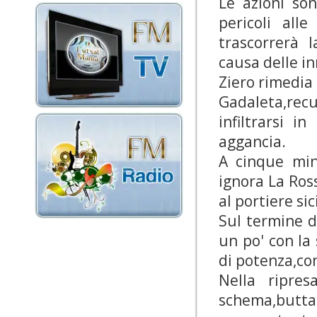
Le azioni so
pericoli all
trascorrerà 
causa delle i
Ziero rimedia
Gadaleta,recu
infiltrarsi 
aggancia.
A cinque min
ignora La Ros
al portiere sic
Sul termine d
un po' con la
di potenza,con
Nella ripres
schema,butta