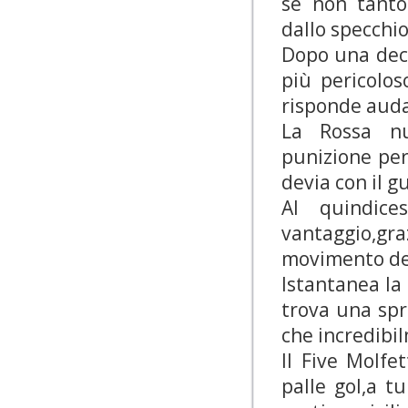
se non tanto
dallo specchio
Dopo una decin
più pericolos
risponde auda
La Rossa nu
punizione per 
devia con il g
Al quindic
vantaggio,gr
movimento del
Istantanea la 
trova una sp
che incredibil
Il Five Molfe
palle gol,a t