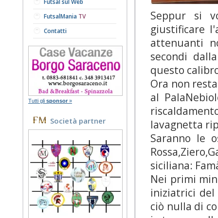
Futsal sul Web
Seppur si vo
FutsalMania
TV
giustificare l
Contatti
attenuanti n
secondi dall
questo calibr
Ora non resta 
al PalaNebio
Tutti gli
sponsor
»
riscaldament
Società partner
lavagnetta rip
Saranno le os
Rossa,Ziero
siciliana: Fa
Nei primi min
iniziatrici d
ciò nulla di c