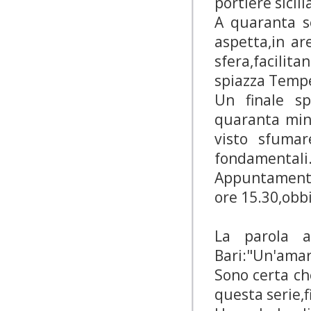
portiere sicili
A quaranta s
aspetta,in ar
sfera,facilita
spiazza Temp
Un finale sp
quaranta minu
visto sfumar
fondamentali
Appuntamento
ore 15.30,obbi
La parola a
Bari:"Un'amar
Sono certa ch
questa serie,f