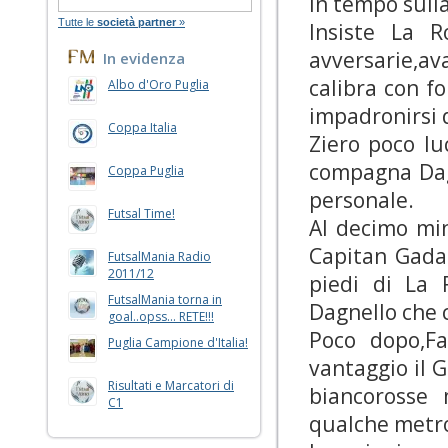
in tempo sulla
Tutte le
società partner
»
Insiste La R
avversarie,av
In evidenza
calibra con f
Albo d'Oro Puglia
impadronirsi d
Coppa Italia
Ziero poco lu
compagna Dagn
Coppa Puglia
personale.
Futsal Time!
Al decimo min
Capitan Gadale
FutsalMania Radio
2011/12
piedi di La 
FutsalMania torna in
Dagnello che 
goal..opss... RETE!!!
Poco dopo,Fa
Puglia Campione d'Italia!
vantaggio il G
Risultati e Marcatori di
biancorosse 
C1
qualche metro