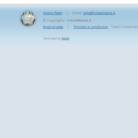
Home Page
|
Email:
info@futsalmania.it
© Copyrights -
FutsalMania.it
Area privata
|
Termini e condizioni
- Tutto il material
Developed by
YeSoft