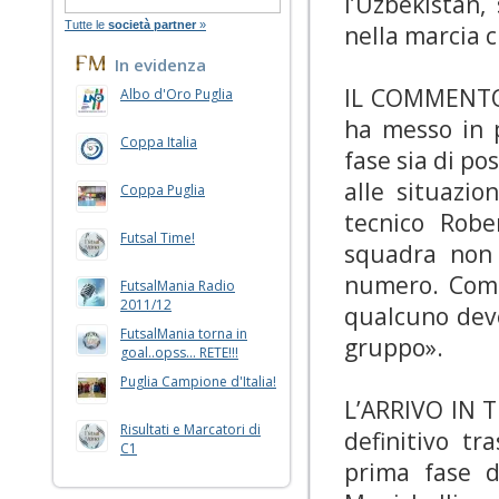
l’Uzbekistan,
Tutte le
società partner
»
nella marcia c
In evidenza
IL COMMENTO D
Albo d'Oro Puglia
ha messo in p
Coppa Italia
fase sia di po
alle situazio
Coppa Puglia
tecnico Robe
Futsal Time!
squadra non 
numero. Comp
FutsalMania Radio
2011/12
qualcuno deve
FutsalMania torna in
gruppo».
goal..opss... RETE!!!
Puglia Campione d'Italia!
L’ARRIVO IN T
Risultati e Marcatori di
definitivo tr
C1
prima fase d