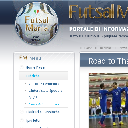
»
Home
»
Rubriche
»
News 
Menu
Road to Th
Home Page
Rubriche
Calcio a5 Femminile
L'Intervistato Speciale
M.V.P.
News & Comunicati
Risultati e Classifiche
I più letti