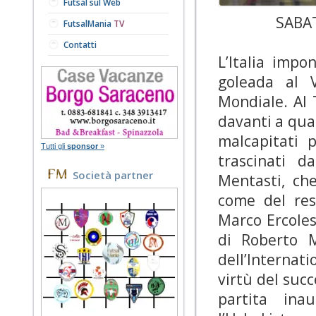
Futsal sul Web
SABA
FutsalMania
TV
Contatti
L’Italia impo
goleada al 
Mondiale. Al 
davanti a quas
malcapitati 
Tutti gli
sponsor
»
trascinati d
Società partner
Mentasti, ch
come del res
Marco Ercoles
di Roberto Me
dell’Internat
virtù del succ
partita ina