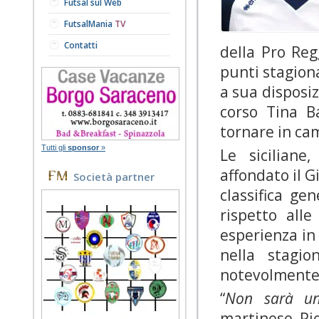
Futsal sul Web
FutsalMania
TV
Contatti
della Pro Reg
punti stagiona
a sua disposiz
corso Tina B
tornare in ca
Tutti gli
sponsor
»
Le sicilian
affondato il G
Società partner
classifica ge
rispetto all
esperienza in
nella stagio
notevolmente 
“
Non sarà un
martinese Pi