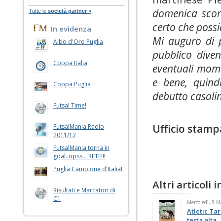
domenica scor
Tutte le
società partner
»
certo che possi
In evidenza
Mi auguro di p
Albo d'Oro Puglia
pubblico diven
Coppa Italia
eventuali mome
e bene, quind
Coppa Puglia
debutto casali
Futsal Time!
Ufficio stamp
FutsalMania Radio
2011/12
FutsalMania torna in
goal..opss... RETE!!!
Puglia Campione d'Italia!
Altri articoli
Risultati e Marcatori di
C1
Mercoledì, 8 
Atletic Tar
testa alta.