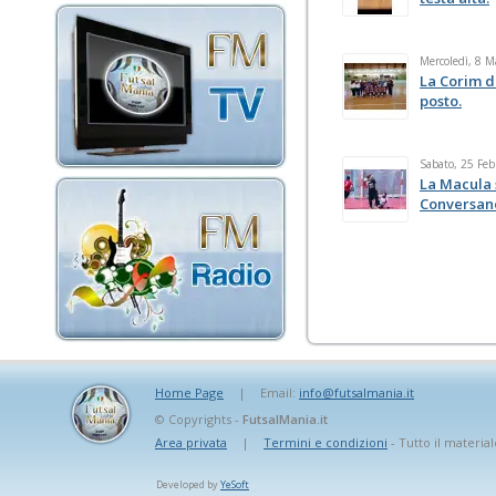
Mercoledì, 8 
La Corim d
posto.
Sabato, 25 Feb
La Macula 
Conversan
Home Page
|
Email:
info@futsalmania.it
© Copyrights -
FutsalMania.it
Area privata
|
Termini e condizioni
- Tutto il material
Developed by
YeSoft