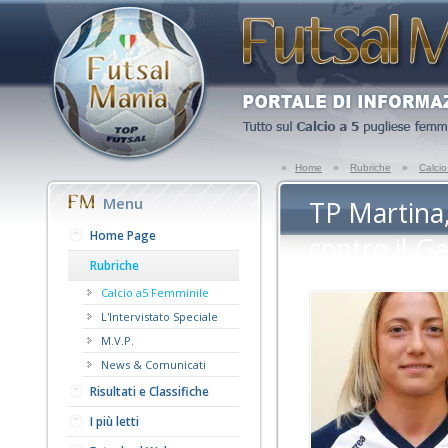
»
Home
»
Rubriche
»
Calci
Menu
TP Martina,
Home Page
contro il Ga
Rubriche
Calcio a5 Femminile
L'Intervistato Speciale
M.V.P.
News & Comunicati
Risultati e Classifiche
I più letti