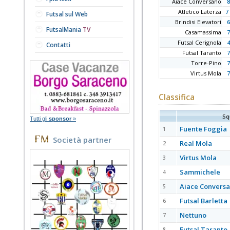
Aiace Conversano
8
Atletico Laterza
7 
Futsal sul Web
Brindisi Elevatori
6
FutsalMania
TV
Casamassima
7
Futsal Cerignola
4
Contatti
Futsal Taranto
7
Torre-Pino
7
Virtus Mola
7
Classifica
Sq
Tutti gli
sponsor
»
Fuente Foggia
1
Società partner
Real Mola
2
Virtus Mola
3
Sammichele
4
Aiace Convers
5
Futsal Barletta
6
Nettuno
7
Futsal Taranto
8