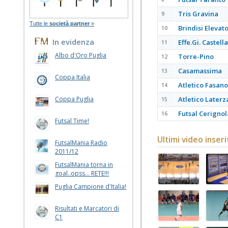
Tris Gravina
9
Tutte le
società partner
»
Brindisi Elevato
10
In evidenza
Effe.Gi. Castell
11
Albo d'Oro Puglia
Torre-Pino
12
Casamassima
13
Coppa Italia
Atletico Fasano
14
Coppa Puglia
Atletico Laterz
15
Futsal Cerignol
16
Futsal Time!
Ultimi video inseri
FutsalMania Radio
2011/12
FutsalMania torna in
goal..opss... RETE!!!
Puglia Campione d'Italia!
Risultati e Marcatori di
C1