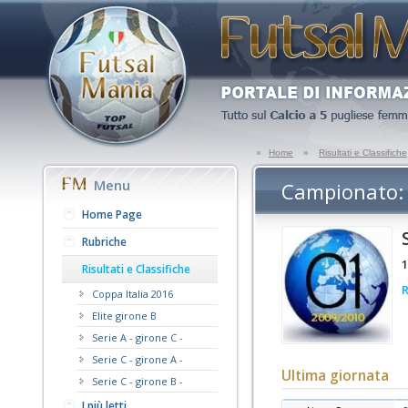
»
Home
»
Risultati e Classifiche
Menu
Campionato: 
Home Page
Rubriche
1
Risultati e Classifiche
R
Coppa Italia 2016
Elite girone B
Serie A - girone C -
Serie C - girone A -
Ultima giornata
Serie C - girone B -
I più letti